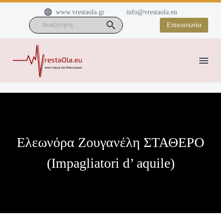


www.vrestaola.gr
info@vrestaola.eu
Επικοινωνία
Ελεωνόρα Ζουγανέλη ΣΤΑΘΕΡΟ
(Impagliatori d’ aquile)