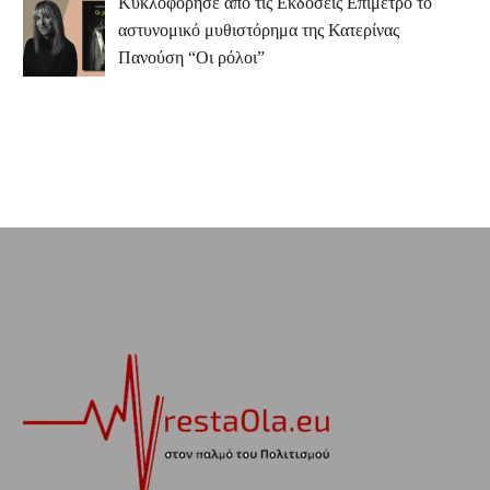
Κυκλοφόρησε από τις Εκδόσεις Επίμετρο το
αστυνομικό μυθιστόρημα της Κατερίνας
Πανούση “Οι ρόλοι”