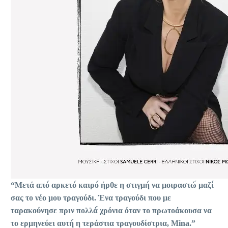
“Μετά από́ αρκετό́ καιρό́ ήρθε η στιγμή́ να μοιραστώ́ μαζί́
σας το νέο μου τραγούδι. Ένα τραγούδι που με
ταρακούνησε πριν πολλά́ χρόνια όταν το πρωτοάκουσα να
το ερμηνεύει αυτή́ η τεράστια τραγουδίστρια, Mina.”