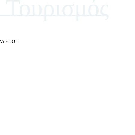
Τουρισμός
VrestaOla