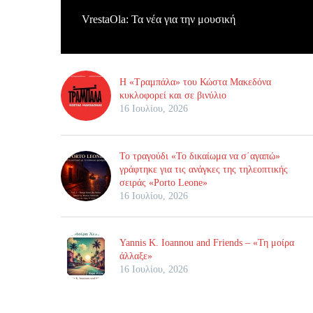
VrestaOla: Τα νέα για την μουσική
Η «Τραμπάλα» του Κώστα Μακεδόνα
κυκλοφορεί και σε βινύλιο
16 Ιουλίου, 2026
Το τραγούδι «Το δικαίωμα να σ΄αγαπώ»
γράφτηκε για τις ανάγκες της τηλεοπτικής
σειράς «Porto Leone»
16 Ιουλίου, 2026
Yannis K. Ioannou and Friends – «Τη μοίρα
άλλαξε»
16 Ιουλίου, 2026