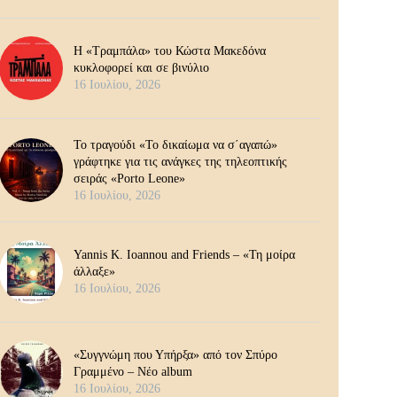
Η «Τραμπάλα» του Κώστα Μακεδόνα
κυκλοφορεί και σε βινύλιο
16 Ιουλίου, 2026
Το τραγούδι «Το δικαίωμα να σ΄αγαπώ»
γράφτηκε για τις ανάγκες της τηλεοπτικής
σειράς «Porto Leone»
16 Ιουλίου, 2026
Yannis K. Ioannou and Friends – «Τη μοίρα
άλλαξε»
16 Ιουλίου, 2026
«Συγγνώμη που Υπήρξα» από τον Σπύρο
Γραμμένο – Νέο album
16 Ιουλίου, 2026