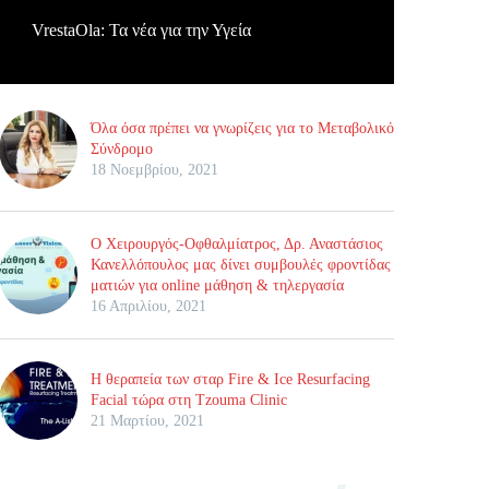
VrestaOla: Τα νέα για την Υγεία
Όλα όσα πρέπει να γνωρίζεις για το Μεταβολικό
Σύνδρομο
18 Νοεμβρίου, 2021
Ο Χειρουργός-Οφθαλμίατρος, Δρ. Αναστάσιος
Κανελλόπουλος μας δίνει συμβουλές φροντίδας
ματιών για online μάθηση & τηλεργασία
16 Απριλίου, 2021
Η θεραπεία των σταρ Fire & Ice Resurfacing
Facial τώρα στη Tzouma Clinic
21 Μαρτίου, 2021