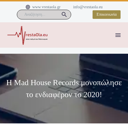


www.vrestaola.gr
info@vrestaola.eu
Επικοινωνία
Η Mad House Records μονοπώλησε
το ενδιαφέρον το 2020!