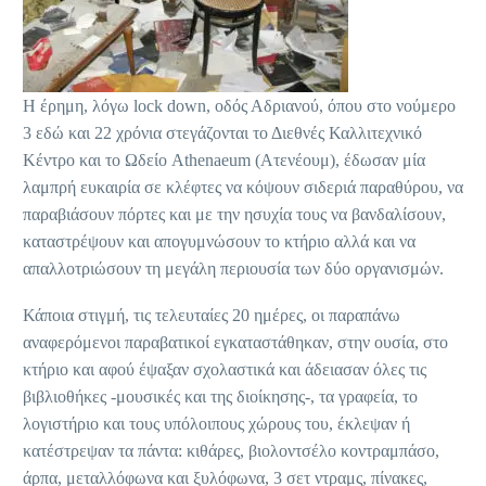
Η έρημη, λόγω lock down, οδός Αδριανού, όπου στο νούμερο
3 εδώ και 22 χρόνια στεγάζονται το Διεθνές Καλλιτεχνικό
Κέντρο και το Ωδείο Athenaeum (Ατενέουμ), έδωσαν μία
λαμπρή ευκαιρία σε κλέφτες να κόψουν σιδεριά παραθύρου, να
παραβιάσουν πόρτες και με την ησυχία τους να βανδαλίσουν,
καταστρέψουν και απογυμνώσουν το κτήριο αλλά και να
απαλλοτριώσουν τη μεγάλη περιουσία των δύο οργανισμών.
Κάποια στιγμή, τις τελευταίες 20 ημέρες, οι παραπάνω
αναφερόμενοι παραβατικοί εγκαταστάθηκαν, στην ουσία, στο
κτήριο και αφού έψαξαν σχολαστικά και άδειασαν όλες τις
βιβλιοθήκες -μουσικές και της διοίκησης-, τα γραφεία, το
λογιστήριο και τους υπόλοιπους χώρους του, έκλεψαν ή
κατέστρεψαν τα πάντα: κιθάρες, βιολοντσέλο κοντραμπάσο,
άρπα, μεταλλόφωνα και ξυλόφωνα, 3 σετ ντραμς, πίνακες,