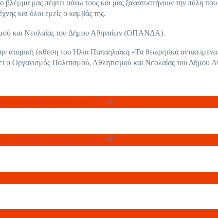
το βλέμμα μας πέφτει πάνω τους και μας ξανασυστήνουν την πόλη που
νης και όλοι εμείς ο καμβάς της.
ισμού και Νεολαίας του Δήμου Αθηναίων (ΟΠΑΝΔΑ).
στην ατομική έκθεση του Ηλία Παπαηλιάκη «Τα θεωρητικά αντικείμενα
ει ο Οργανισμός Πολιτισμού, Αθλητισμού και Νεολαίας του Δήμου 
νάση, Αφροδίτη Παναγιωτάκου, αναφέρει :
εων του ΟΠΑΝΔΑ, σχολιάζει για το έργο :