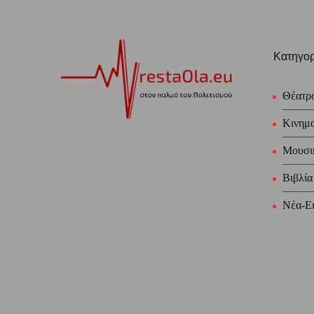
Κατηγορ
Θέατρ
Κινημ
Μουσι
Βιβλία
Νέα-Ει