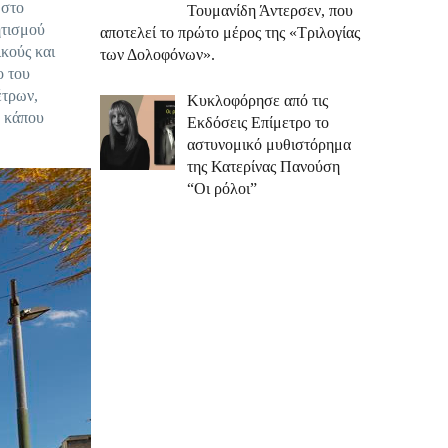
 στο
Τουμανίδη Άντερσεν, που
ητισμού
αποτελεί το πρώτο μέρος της «Τριλογίας
κούς και
των Δολοφόνων».
ο του
έτρων,
Κυκλοφόρησε από τις
ε κάπου
Εκδόσεις Επίμετρο το
αστυνομικό μυθιστόρημα
της Κατερίνας Πανούση
“Οι ρόλοι”