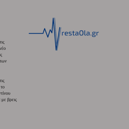
τις
νέο
ς
 των
τις
 το
ντίνου
με βρεις