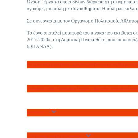
Ωνάση. Έργα τα οποία δίνουν διάρκεια στη στιγμή που 
αγαπάμε, μια πόλη με συναισθήματα. Η πόλη ως καλλιτέχ
Σε συνεργασία με τον Οργανισμό Πολιτισμού, Αθλητ
Το έργο αποτελεί μεταφορά του πίνακα που εκτίθεται 
2017-2020», στη Δημοτική Πινακοθήκη, που παρουσιάζ
(ΟΠΑΝΔΑ).
Για τη νέα αυτή πρωτοβουλία, η Διευθύντρια Πολιτισμού του Ιδρύματος Ω
Ο ιστορικός τέχνης Χριστόφορος Μαρίνος, επιμελητής εκθέσεων και δράσ
Συντελεστές :
Λίγα λόγια για τον Ηλία Παπαηλιάκη