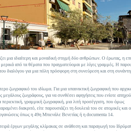
ι μια ιδιαίτερη και μοναδική στιγμή δύο ανθρώπων. Ο έρωτας, η επι
ι μερικά από τα θέματα που πραγματεύομαι με λίγες γραμμές. Η παρο
 του διαλόγου για μια πόλη πρόσφορη στη συνεύρεση και στη συνάντ
τερο ζωγραφικό του ιδίωμα. Για μια υπαινικτική ζωγραφική που αρχικ
ους μεγάλους ζωγράφους, για να συνθέσει αφηγήσεις που ενίοτε απηχο
α περιεκτική, γραμμική ζωγραφική, μια λιτή προσέγγιση, που όμως
ραμένει διακριτό, είτε παρουσιάζει τη δουλειά του σε ατομικές και 
οργανώσεις όπως η 49η Μπιενάλε Βενετίας ή η documenta 14.
 σειρά έργων μεγάλης κλίμακας σε ανάθεση και παραγωγή του Ιδρύμα