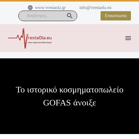


www.vrestaola.gr
info@vrestaola.eu
Επικοινωνία
Το ιστορικό κοσμηματοπωλείο
GOFAS άνοιξε