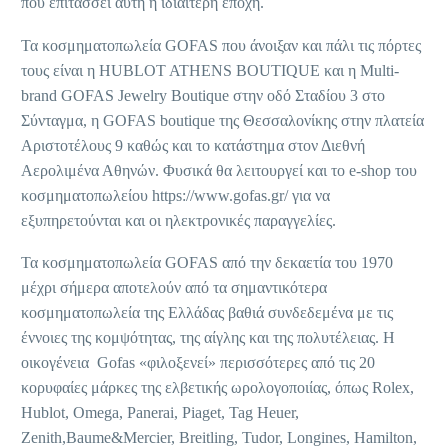
που επιτάσσει αυτή η ιδιαίτερη εποχή.
Τα κοσμηματοπωλεία GOFAS που άνοιξαν και πάλι τις πόρτες
τους είναι η HUBLOT ATHENS BOUTIQUE και η Multi-
brand GOFAS Jewelry Boutique στην οδό Σταδίου 3 στο
Σύνταγμα, η GOFAS boutique της Θεσσαλονίκης στην πλατεία
Αριστοτέλους 9 καθώς και το κατάστημα στον Διεθνή
Αερολιμένα Αθηνών. Φυσικά θα λειτουργεί και το e-shop του
κοσμηματοπωλείου https://www.gofas.gr/ για να
εξυπηρετούνται και οι ηλεκτρονικές παραγγελίες.
Τα κοσμηματοπωλεία GOFAS από την δεκαετία του 1970
μέχρι σήμερα αποτελούν από τα σημαντικότερα
κοσμηματοπωλεία της Ελλάδας βαθιά συνδεδεμένα με τις
έννοιες της κομψότητας, της αίγλης και της πολυτέλειας. Η
οικογένεια Gofas «φιλοξενεί» περισσότερες από τις 20
κορυφαίες μάρκες της ελβετικής ωρολογοποιίας, όπως Rolex,
Hublot, Omega, Panerai, Piaget, Tag Heuer,
Zenith,Baume&Mercier, Breitling, Tudor, Longines, Hamilton,