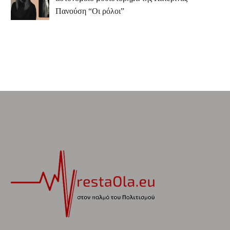
Πανούση “Οι ρόλοι”