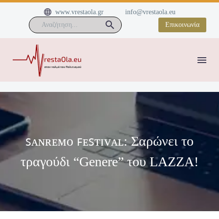


www.vrestaola.gr
info@vrestaola.eu
Επικοινωνία
ꜱᴀɴʀᴇᴍᴏ ꜰᴇꜱᴛɪᴠᴀʟ: Σαρώνει το
τραγούδι “Genere” του LAZZA!