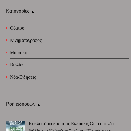
Κατηγορίες
Θέατρο
Κινηματογράφος
Μουσική
Βιβλία
Νέα-Ειδήσεις
Ροή ειδήσεων
Κυκλοφόρησε από τις Εκδόσεις Gema το νέο
βιβλίο του Ντάγκλας Σκέλτον “Η μνήμη των