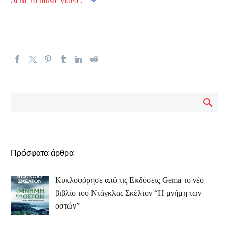
Δείτε το music video :
Πρόσφατα άρθρα
Κυκλοφόρησε από τις Εκδόσεις Gema το νέο
βιβλίο του Ντάγκλας Σκέλτον “Η μνήμη των
οστών”