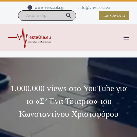


www.vrestaola.gr
info@vrestaola.eu
Επικοινωνία
1.000.000 views στο YouTube για
το «Σ’ Ένα Τέταρτο» του
Κωνσταντίνου Χριστοφόρου