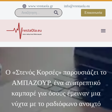


www.vrestaola.gr
info@vrestaola.eu
Επικοινωνία
O «Στενός Κορσές» παρουσιάζει το
ΑΜΠΑΖΟΥΡ, ένα ανατρεπτικό
καμπαρέ για όσους έμειναν μια
νύχτα με το ραδιόφωνο ανοιχτό