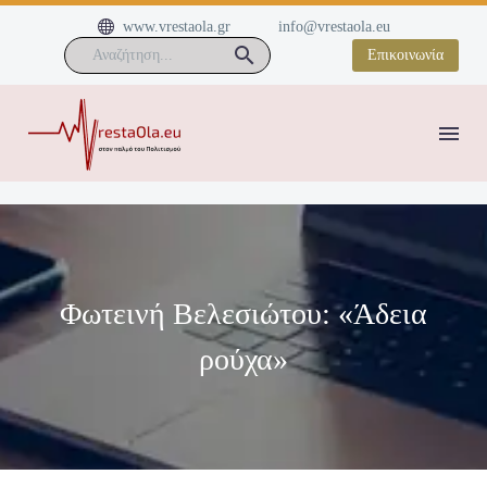


www.vrestaola.gr
info@vrestaola.eu
Επικοινωνία
Φωτεινή Βελεσιώτου: «Άδεια
ρούχα»