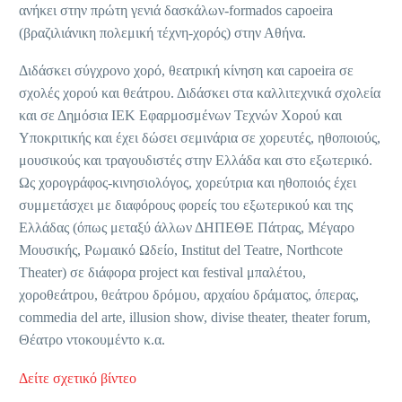
ανήκει στην πρώτη γενιά δασκάλων-formados capoeira
(βραζιλιάνικη πολεμική τέχνη-χορός) στην Αθήνα.
Διδάσκει σύγχρονο χορό, θεατρική κίνηση και capoeira σε
σχολές χορού και θεάτρου. Διδάσκει στα καλλιτεχνικά σχολεία
και σε Δημόσια ΙΕΚ Εφαρμοσμένων Τεχνών Χορού και
Υποκριτικής και έχει δώσει σεμινάρια σε χορευτές, ηθοποιούς,
μουσικούς και τραγουδιστές στην Ελλάδα και στο εξωτερικό.
Ως χορογράφος-κινησιολόγος, χορεύτρια και ηθοποιός έχει
συμμετάσχει με διαφόρους φορείς του εξωτερικού και της
Ελλάδας (όπως μεταξύ άλλων ΔΗΠΕΘΕ Πάτρας, Μέγαρο
Μουσικής, Ρωμαικό Ωδείο, Institut del Teatre, Northcote
Theater) σε διάφορα project και festival μπαλέτου,
χοροθεάτρου, θεάτρου δρόμου, αρχαίου δράματος, όπερας,
commedia del arte, illusion show, divise theater, theater forum,
Θέατρο ντοκουμέντο κ.α.
Δείτε σχετικό βίντεο