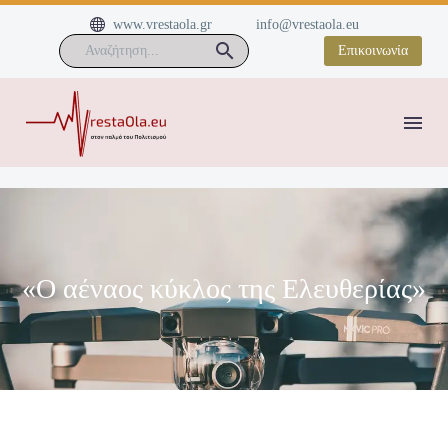


www.vrestaola.gr
info@vrestaola.eu
Επικοινωνία
«Ο αέναος κύκλος της Ελευθερίας»