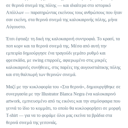
σε θερινά σινεμά της πόλης — και ιδιαίτερα στο ιστορικό
Απόλλων — παρατηρώντας εκείνους τους ανθρώπους που ήταν
σαν εκείνη, στα θερινά σινεμά της καλοκαιρινής πόλης, μήνα
Αύγουστο.
Έτσι έφτιαξε τη δική της καλοκαιρινή συντροφιά. Το κρασί, τα
ποπ κορν και τα θερινά σινεμά της. Μέσα από αυτή την
εμπειρία δημιούργησε ένα τραγούδι γεμάτο ρυθμό και
φρεσκάδα, με swing επιρροές, αφιερωμένο στις μικρές
καλοκαιρινές συνήθειες, στις παρέες της αυγουστιάτικης πόλης
και στη θαλπωρή των θερινών σινεμά.
Μαζί με την κυκλοφορία του «Στα θερινά», δημιουργήθηκε σε
συνεργασία με την Illustrator Blanca Negra ένα καλοκαιρινό
artwork, εμπνευσμένο από τις εικόνες και την ατμόσφαιρα που
γεννά το ίδιο το κομμάτι, το οποίο θα κυκλοφορήσει σε μορφή
T-shirt — για να το φοράμε όλοι μας εκείνα τα βράδια στα
θερινά σινεμά της γειτονιάς.