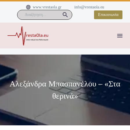


www.vrestaola.gr
info@vrestaola.eu
Επικοινωνία
Αλεξάνδρα Μπασπανέλου – «Στα
θερινά»