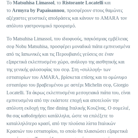
Το
Matsuhisa Limassol
, το
Ristorante Locatelli
και
το
Armyra by Papaioannou
, προσφέρουν στους θαμώνες
αξέχαστες γευστικές αποδράσεις και κάνουν το AMARA τον
απόλυτο γαστρονομικό προορισμό.
Το Matsuhisa Limassol, του ιδιοφυούς, παγκόσμιας εμβέλειας
σεφ Nobu Matsuhisa, προσφέρει μοναδικά πιάτα εμπνευσμένα
από τις Ιαπωνικές και τις Περουβιανές γεύσεις σε έναν
εξαιρετικά εκλεπτυσμένο χώρο, ανάλογο της αισθητικής και
της γενικής φιλοσοφίας του σεφ. Στη «συλλογή» των
εστιατορίων του AMARA, βρίσκεται επίσης και το ομώνυμο
εστιατόριο του βραβευμένου με αστέρι Michelin σεφ, Giorgio
Locatelli. Τα άκρως εκλεπτυσμένα μεσογειακά πιάτα του, είναι
εμπνευσμένα από την εκάστοτε εποχή και αποτελούν την
απόλυτη εκδοχή της fine dining Ιταλικής Κουζίνας. O σομελιέ,
θα σας καθοδηγήσει κατάλληλα, ώστε να επιλέξετε το
καταλληλότερο κρασί, από την πλούσια λίστα Ιταλικών
Κρασιών του εστιατορίου, το οποίο θα πλαισιώσει εξαιρετικά