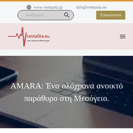


www.vrestaola.gr
info@vrestaola.eu
Επικοινωνία
AMARA: Ένα ολόχρονα ανοικτό
παράθυρο στη Μεσόγειο.