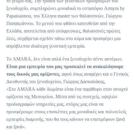
το γεύμα σας. Την τριάδα των γευστικών προορισμών του
ξενοδοχείο, συμπληρώνει μοναδικά το εστιατόριο Armyra by
Papaioannou, του Έλληνα master των θαλασσινών, Γιώργου
Παπαϊωάννου. Το μενού που φθάνει κατευθείαν από την
Ελλάδα, αποτελείται από ολόφρεσκιες, θαλασσινές πρώτες
ύλες, σερβίρεται σχεδόν πάνω στο κύμα και προσφέρει μια
απρόβλεπτα ιδιαίτερη γευστική εμπειρία.
Το AMARA, δεν είναι απλά ένα ξενοδοχείο πέντε αστέρων.
Είναι μια εμπειρία που μας προσκαλεί να ανακαλύψουμε
τους δικούς μας ορίζοντες
, αφού όπως αναφέρει και ο Γενικός
Διευθυντής του ξενοδοχείου, Γιώργος Δασκαλάκης,
«Στο AMARA κάθε δωμάτιο είναι ένα παράθυρο στον ανοιχτό
ορίζοντα της Μεσογείου. Μέσα από τις συνεχείς, υψηλών
προδιαγραφών υπηρεσίες μας, στόχος μας είναι να
προσφέρουμε στους επισκέπτες μας μοναδικές και πολυτελείς
εμπειρίες διαμονής, που θα τους κάνουν να επιστρέφουν ξανά
και ξανά».