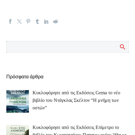
Πρόσφατα άρθρα
Κυκλοφόρησε από τις Εκδόσεις Gema το νέο
βιβλίο του Ντάγκλας Σκέλτον “Η μνήμη των
οστών”
Κυκλοφόρησε από τις Εκδόσεις Επίμετρο το
βιβλίο του Κωνσταντίνου Παπαγεωργίου “Θα με