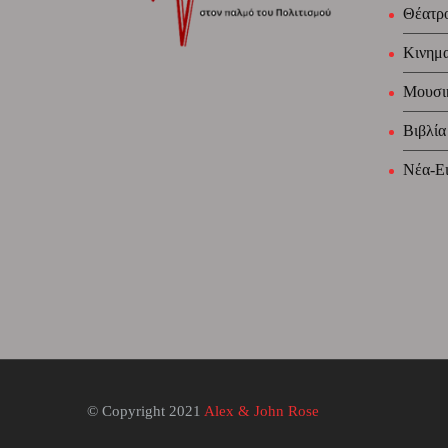
Θέατρ
Κινημ
Μουσι
Βιβλία
Νέα-Ει
© Copyright 2021
Alex & John Rose