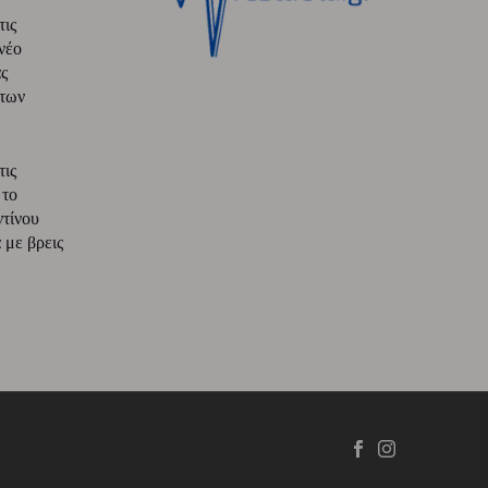
τις
νέο
ς
 των
τις
 το
ντίνου
με βρεις