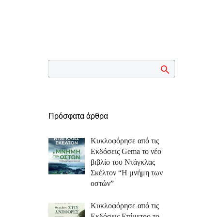
Πρόσφατα άρθρα
Κυκλοφόρησε από τις
Εκδόσεις Gema το νέο
βιβλίο του Ντάγκλας
Σκέλτον “Η μνήμη των
οστών”
Κυκλοφόρησε από τις
Εκδόσεις Επίμετρο το