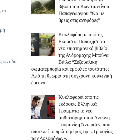
βιβλίο του Κωνσταντίνου
 οι
Παπαγεωργίου “Θα με
βρεις στις ανηφόρες”
κρή
Κυκλοφόρησε από τις
Εκδόσεις Παπαζήση το
νέο επιστημονικό βιβλίο
της Ανδρομάχης Μπούνα-
φροντίδα
Βάιλα “Σεξουαλική
σωματεμπορία και έμφυλες ταυτότητες.
Από τη θεωρία στη σύγχρονη κοινωνική
έρευνα”
Κυκλοφορεί από τις
εκδόσεις Ελληνικά
Γράμματα το νέο
μυθιστόρημα του Αντώνη
Τουμανίδη Άντερσεν, που
αποτελεί το πρώτο μέρος της «Τριλογίας
των Δολοφόνων».