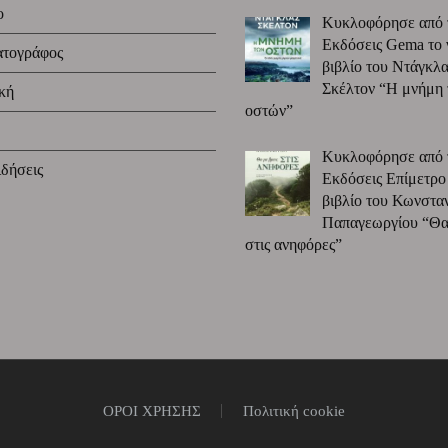
ο
Κυκλοφόρησε από 
Εκδόσεις Gema το 
ατογράφος
βιβλίο του Ντάγκλα
Σκέλτον “Η μνήμη
κή
οστών”
Κυκλοφόρησε από 
δήσεις
Εκδόσεις Επίμετρο
βιβλίο του Κωνστα
Παπαγεωργίου “Θα 
στις ανηφόρες”
ΟΡΟΙ ΧΡΗΣΗΣ
Πολιτική cookie