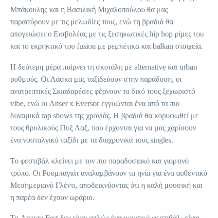
Μπάκουλης και η Βασιλική Μιχαλοπούλου θα μας
παρασύρουν με τις μελωδίες τους, ενώ τη βραδιά θα
απογειώσει ο Εισβολέας με τις ξεσηκωτικές hip hop ρίμες του
και το εκρηκτικό του fusion με ρεμπέτικα και balkan στοιχεία.
Η δεύτερη μέρα παίρνει τη σκυτάλη με alternative και urban
ρυθμούς. Οι Λάσκα μας ταξιδεύουν στην παράδοση, οι
ανατρεπτικές Σκιαδαρέσες φέρνουν το δικό τους ξεχωριστό
vibe, ενώ οι Anser x Eversor εγγυώνται ένα από τα πιο
δυναμικά rap shows της χρονιάς. Η βραδιά θα κορυφωθεί με
τους θρυλικούς Πυξ Λαξ, που έρχονται για να μας χαρίσουν
ένα νοσταλγικό ταξίδι με τα διαχρονικά τους singles.
Το φεστιβάλ κλείνει με τον πιο παραδοσιακό και γιορτινό
τρόπο. Οι Ρουμπαγιάτ αναλαμβάνουν τα ηνία για ένα αυθεντικό
Μεσημεριανό Γλέντι, αποδεικνύοντας ότι η καλή μουσική και
η παρέα δεν έχουν ωράριο.
Το Anavra Fest δεν είναι απλώς ένα μουσικό φεστιβάλ· είναι