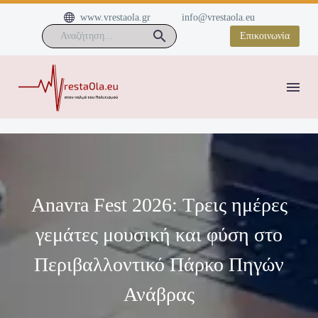


www.vrestaola.gr
info@vrestaola.eu
Επικοινωνία
Anavra Fest 2026: Τρεις ημέρες
γεμάτες μουσική και φύση στο
Περιβαλλοντικό Πάρκο Πηγών
Ανάβρας