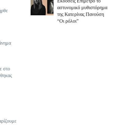
Εκδόσεις Επίμετρο το
αστυνομικό μυθιστόρημα
ήρθε
της Κατερίνας Πανούση
“Οι ρόλοι”
χάνημα
ε στο
ρθηκας
θαρίζουμε