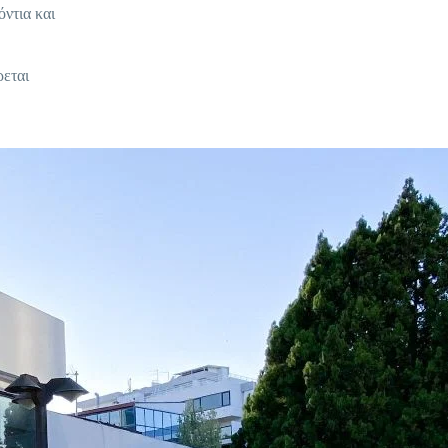
όντια και
ρεται