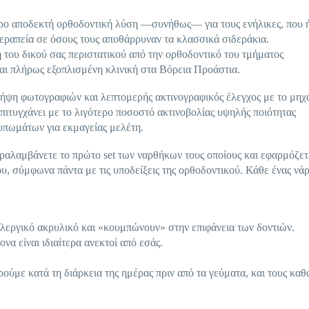
τερο αποδεκτή ορθοδοντική λύση —συνήθως— για τους ενήλικες, που 
θεραπεία σε όσους τους αποθάρρυναν τα κλασσικά σιδεράκια.
του δικού σας περιστατικού από την ορθοδοντικό του τμήματος
πλήρως εξοπλισμένη κλινική στα Βόρεια Προάστια.
 λήψη φωτογραφιών και λεπτομερής ακτινογραφικός έλεγχος με το μη
πιτυγχάνει με το λιγότερο ποσοστό ακτινοβολίας υψηλής ποιότητας
υπωμάτων για εκμαγείας μελέτη.
παραλαμβάνετε το πρώτο set των ναρθήκων τους οποίους και εφαρμόζετ
υ, σύμφωνα πάντα με τις υποδείξεις της ορθοδοντικού. Κάθε ένας νά
λλεργικό ακρυλικό και «κουμπώνουν» στην επιφάνεια των δοντιών.
να είναι ιδιαίτερα ανεκτοί από εσάς.
ρούμε κατά τη διάρκεια της ημέρας πριν από τα γεύματα, και τους κα