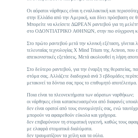
Οι αόρατοι νάρθηκες είναι η εναλλακτική και περισσό
στην Ελλάδα από την Αμερική, και δίνει πρόσβαση σε 
Μπορείτε να κλείσετε ΔΩΡΕΑΝ ραντεβού για τη μελέτη 
στο ΟΔΟΝΤΙΑΤΡΙΚΟ ΑΘΗΝΩΝ, στην πιο σύγχρονη και 
Στο πρώτο ραντεβού μετά την κλινική εξέταση, γίνεται
τελευταίας τεχνολογίας X Mind Trium της Acteon, που ε
απεικονιστικές εξετάσεις. Μετά ακολουθεί η λήψη αποτ
Στο δεύτερο ραντεβού, για την έναρξη της θεραπείας, 
στόμα σας. Αλλάζετε διαδοχικά ανά 3 εβδομάδες περίπο
μετακινεί τα δόντια σας προς το επιθυμητό αποτέλεσμα.
Ποια είναι τα πλεονεκτήματα των αόρατων ναρθήκων;
οι νάρθηκες είναι κατασκευασμένοι από διαφανές υποα
δεν είναι ορατοί από τους συνομιλητές σας, ενώ ταυτόχρο
μπορούν να αφαιρεθούν εύκολα και γρήγορα.
δεν επιβαρύνουν τη στοματική υγιεινή, καθώς τους αφαι
με ελαφρά στοματικά διαλύματα.
δεν τραυματίζουν τα χείλη και τα ούλα.