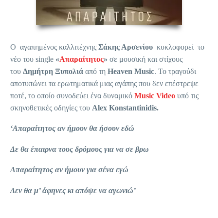
Ο αγαπημένος καλλιτέχνης
Σάκης Αρσενίου
κυκλοφορεί το
νέο του single
«
Απαραίτητος
»
σε μουσική και στίχους
τoυ
Δημήτρη Ξυπολιά
από τη
Heaven
Music
. Το τραγούδι
αποτυπώνει τα ερωτηματικά μιας αγάπης που δεν επέστρεψε
ποτέ, το οποίο συνοδεύει ένα δυναμικό
Music
Video
υπό τις
σκηνοθετικές οδηγίες του
Alex
Konstantinidis.
‘Απαραίτητος αν ήμουν θα ήσουν εδώ
Δε θα έπαιρνα τους δρόμους για να σε βρω
Απαραίτητος αν ήμουν για σένα εγώ
Δεν θα μ’ άφηνες κι απόψε να αγωνιώ’