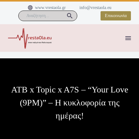


www.vrestaola.gr
info@vrestaola.eu
Επικοινωνία
ATB x Topic x A7S – “Your Love
(9PM)” – Η κυκλοφορία της
ημέρας!