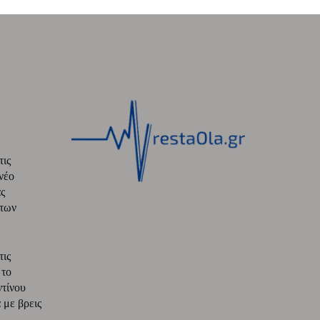
τις
νέο
ς
 των
τις
 το
ντίνου
με βρεις