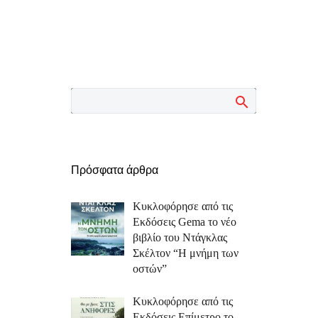
Πρόσφατα άρθρα
Κυκλοφόρησε από τις
Εκδόσεις Gema το νέο
βιβλίο του Ντάγκλας
Σκέλτον “Η μνήμη των
οστών”
Κυκλοφόρησε από τις
Εκδόσεις Επίμετρο το