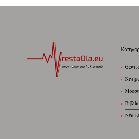
Κατηγορ
Θέατρ
Κινημ
Μουσι
Βιβλία
Νέα-Ει