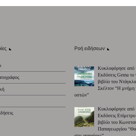
ίες
Ροή ειδήσεων
ο
Κυκλοφόρησε από 
Εκδόσεις Gema το 
ατογράφος
βιβλίο του Ντάγκλα
Σκέλτον “Η μνήμη
κή
οστών”
Κυκλοφόρησε από 
δήσεις
Εκδόσεις Επίμετρο
βιβλίο του Κωνστα
Παπαγεωργίου “Θα 
στις ανηφόρες”