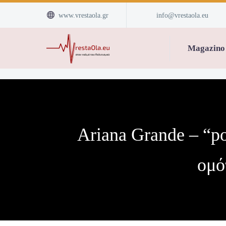


www.vrestaola.gr
info@vrestaola.eu
Magazino
Ariana Grande – “po
ομό