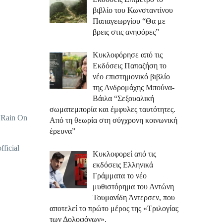
βιβλίο του Κωνσταντίνου
Παπαγεωργίου “Θα με
βρεις στις ανηφόρες”
Κυκλοφόρησε από τις
Εκδόσεις Παπαζήση το
νέο επιστημονικό βιβλίο
της Ανδρομάχης Μπούνα-
Βάιλα “Σεξουαλική
σωματεμπορία και έμφυλες ταυτότητες.
 “Rain On
Από τη θεωρία στη σύγχρονη κοινωνική
έρευνα”
ficial
Κυκλοφορεί από τις
εκδόσεις Ελληνικά
Γράμματα το νέο
μυθιστόρημα του Αντώνη
Τουμανίδη Άντερσεν, που
αποτελεί το πρώτο μέρος της «Τριλογίας
των Δολοφόνων».