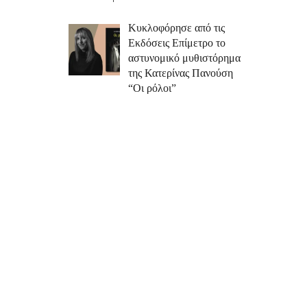
Κυκλοφόρησε από τις
Εκδόσεις Επίμετρο το
αστυνομικό μυθιστόρημα
της Κατερίνας Πανούση
“Οι ρόλοι”