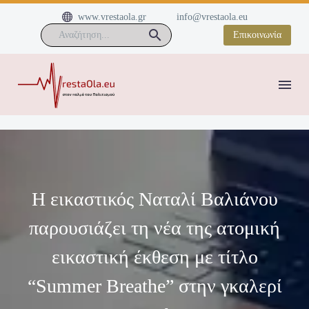


www.vrestaola.gr
info@vrestaola.eu
Επικοινωνία
Η εικαστικός Ναταλί Βαλιάνου
παρουσιάζει τη νέα της ατομική
εικαστική έκθεση με τίτλο
“Summer Breathe” στην γκαλερί