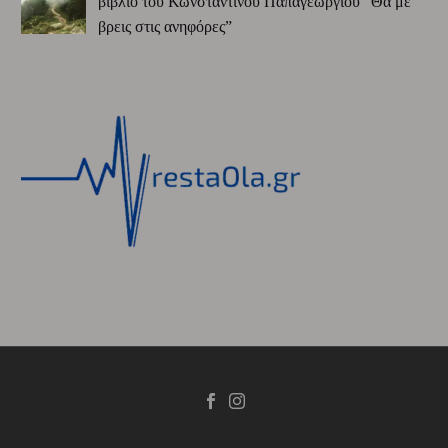
βιβλίο του Κωνσταντίνου Παπαγεωργίου “Θα με
βρεις στις ανηφόρες”