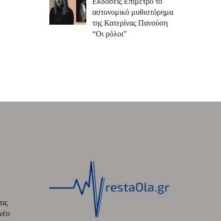
Εκδόσεις Επίμετρο το
αστυνομικό μυθιστόρημα
της Κατερίνας Πανούση
“Οι ρόλοι”
τις
νέο