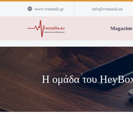


www.vrestaola.gr
info@vrestaola.eu
Magazino
Η ομάδα του HeyBox 