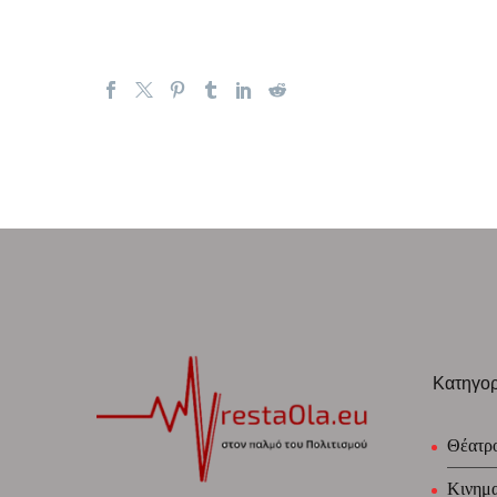
Κατηγορ
Θέατρ
Κινημ