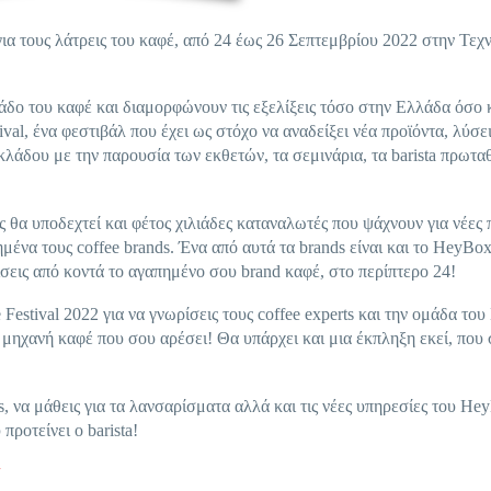
για τους λάτρεις του καφέ, από 24 έως 26 Σεπτεμβρίου 2022 στην Τεχ
λάδο του καφέ και διαμορφώνουν τις εξελίξεις τόσο στην Ελλάδα όσο 
al, ένα φεστιβάλ που έχει ως στόχο να αναδείξει νέα προϊόντα, λύσει
κλάδου με την παρουσία των εκθετών, τα σεμινάρια, τα barista πρωτ
 θα υποδεχτεί και φέτος χιλιάδες καταναλωτές που ψάχνουν για νέες π
ένα τους coffee brands. Ένα από αυτά τα brands είναι και το HeyBox
σεις από κοντά το αγαπημένο σου brand καφέ, στο περίπτερο 24!
Festival 2022 για να γνωρίσεις τους coffee experts και την ομάδα το
ν μηχανή καφέ που σου αρέσει! Θα υπάρχει και μια έκπληξη εκεί, που
s, να μάθεις για τα λανσαρίσματα αλλά και τις νέες υπηρεσίες του He
προτείνει ο barista!