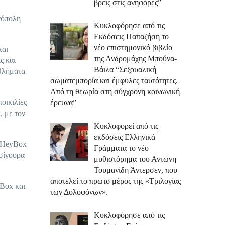
βρεις στις ανηφόρες”
νόπολη
Κυκλοφόρησε από τις
Εκδόσεις Παπαζήση το
νέο επιστημονικό βιβλίο
και
της Ανδρομάχης Μπούνα-
ς και
Βάιλα “Σεξουαλική
αθλήματα
σωματεμπορία και έμφυλες ταυτότητες.
Από τη θεωρία στη σύγχρονη κοινωνική
οικιλίες
έρευνα”
, με τον
Κυκλοφορεί από τις
εκδόσεις Ελληνικά
υ HeyBox
Γράμματα το νέο
 σίγουρα
μυθιστόρημα του Αντώνη
Τουμανίδη Άντερσεν, που
αποτελεί το πρώτο μέρος της «Τριλογίας
yBox και
των Δολοφόνων».
Κυκλοφόρησε από τις