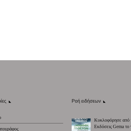
ίες
Ροή ειδήσεων
ο
Κυκλοφόρησε από 
Εκδόσεις Gema το 
ατογράφος