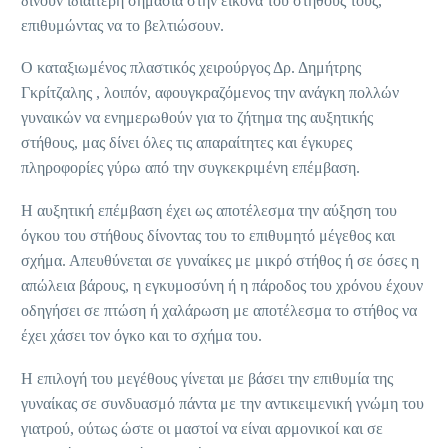
δίνουν ιδιαίτερη σημασία στην εικόνα του στήθους τους,
επιθυμώντας να το βελτιώσουν.
Ο καταξιωμένος πλαστικός χειρούργος Δρ. Δημήτρης
Γκρίτζαλης , λοιπόν, αφουγκραζόμενος την ανάγκη πολλών
γυναικών να ενημερωθούν για το ζήτημα της αυξητικής
στήθους, μας δίνει όλες τις απαραίτητες και έγκυρες
πληροφορίες γύρω από την συγκεκριμένη επέμβαση.
Η αυξητική επέμβαση έχει ως αποτέλεσμα την αύξηση του
όγκου του στήθους δίνοντας του το επιθυμητό μέγεθος και
σχήμα. Απευθύνεται σε γυναίκες με μικρό στήθος ή σε όσες η
απώλεια βάρους, η εγκυμοσύνη ή η πάροδος του χρόνου έχουν
οδηγήσει σε πτώση ή χαλάρωση με αποτέλεσμα το στήθος να
έχει χάσει τον όγκο και το σχήμα του.
Η επιλογή του μεγέθους γίνεται με βάσει την επιθυμία της
γυναίκας σε συνδυασμό πάντα με την αντικειμενική γνώμη του
γιατρού, ούτως ώστε οι μαστοί να είναι αρμονικοί και σε