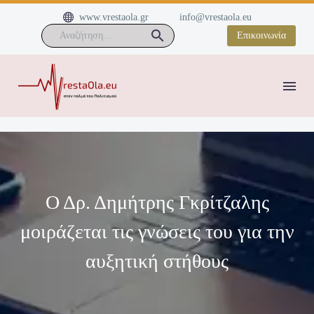


www.vrestaola.gr
info@vrestaola.eu
Επικοινωνία
Ο Δρ. Δημήτρης Γκρίτζαλης
μοιράζεται τις γνώσεις του για την
αυξητική στήθους