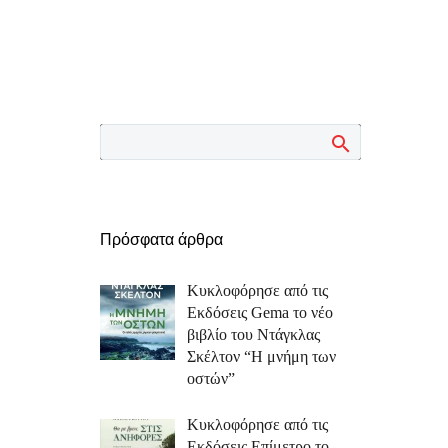
Πρόσφατα άρθρα
Κυκλοφόρησε από τις
Εκδόσεις Gema το νέο
βιβλίο του Ντάγκλας
Σκέλτον “Η μνήμη των
οστών”
Κυκλοφόρησε από τις
Εκδόσεις Επίμετρο το