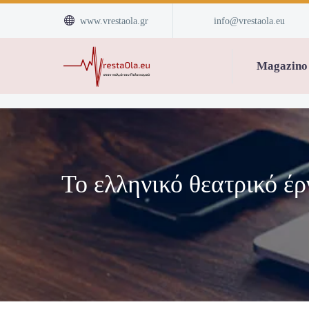


www.vrestaola.gr
info@vrestaola.eu
Magazino
Το ελληνικό θεατρικό έ