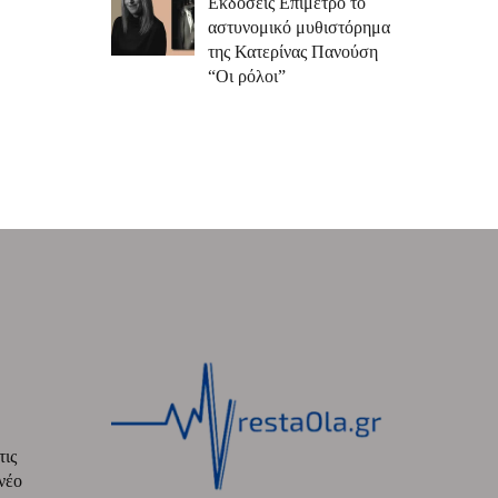
Εκδόσεις Επίμετρο το
αστυνομικό μυθιστόρημα
της Κατερίνας Πανούση
“Οι ρόλοι”
τις
νέο