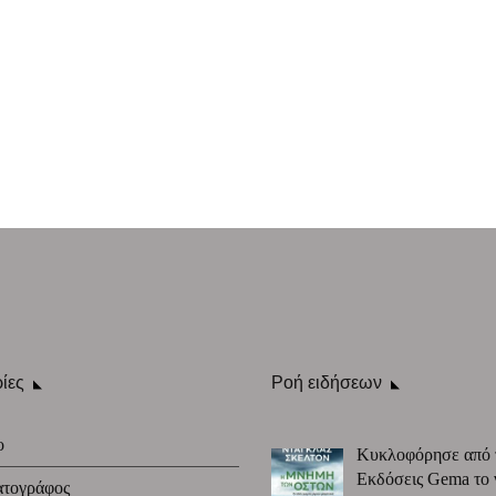
ίες
Ροή ειδήσεων
ο
Κυκλοφόρησε από 
Εκδόσεις Gema το 
ατογράφος