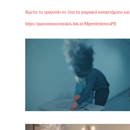
Βρείτε το τραγούδι σε όλα τα ψηφιακά καταστήματα και 
https://panosmouzourakis.lnk.to/MperdemenosPR