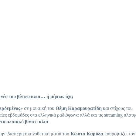
έο του βίντεο κλιπ… ή μήπως όχι;
ρδεμένος»
σε μουσική του
Θέμη
Καραμουρατίδη
και στίχους του
ταίες εβδομάδες στα ελληνικά ραδιόφωνα αλλά και τις streaming πλατ
ντυπωσιακό βίντεο κλιπ
.
ην ιδιαίτερη σκηνοθετική ματιά του
Κώστα
Καρύδα
καθρεφτίζει τον