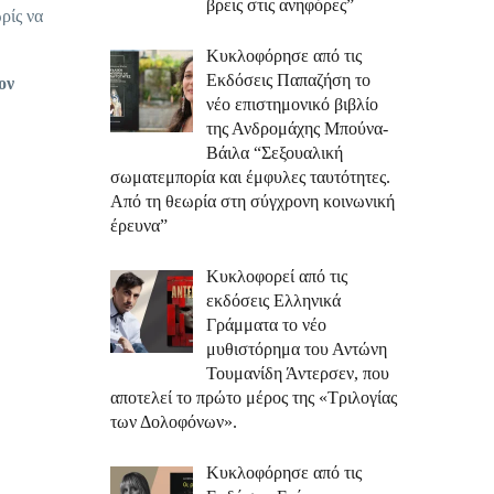
βρεις στις ανηφόρες”
ρίς να
Κυκλοφόρησε από τις
Εκδόσεις Παπαζήση το
ον
νέο επιστημονικό βιβλίο
της Ανδρομάχης Μπούνα-
Βάιλα “Σεξουαλική
σωματεμπορία και έμφυλες ταυτότητες.
Από τη θεωρία στη σύγχρονη κοινωνική
έρευνα”
Κυκλοφορεί από τις
εκδόσεις Ελληνικά
Γράμματα το νέο
μυθιστόρημα του Αντώνη
Τουμανίδη Άντερσεν, που
αποτελεί το πρώτο μέρος της «Τριλογίας
των Δολοφόνων».
Κυκλοφόρησε από τις