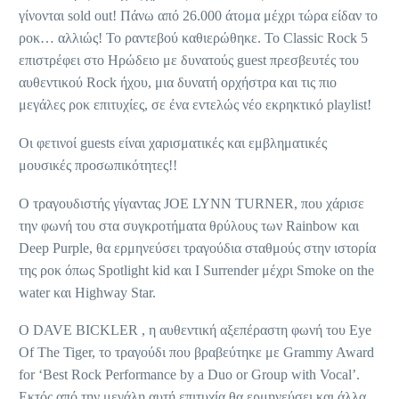
γίνονται sold out! Πάνω από 26.000 άτομα μέχρι τώρα είδαν το
ροκ… αλλιώς! Το ραντεβού καθιερώθηκε. Το Classic Rock 5
επιστρέφει στο Ηρώδειο με δυνατούς guest πρεσβευτές του
αυθεντικού Rock ήχου, μια δυνατή ορχήστρα και τις πιο
μεγάλες ροκ επιτυχίες, σε ένα εντελώς νέο εκρηκτικό playlist!
Οι φετινοί guests είναι χαρισματικές και εμβληματικές
μουσικές προσωπικότητες!!
Ο τραγουδιστής γίγαντας JOE LYNN TURNER, που χάρισε
την φωνή του στα συγκροτήματα θρύλους των Rainbow και
Deep Purple, θα ερμηνεύσει τραγούδια σταθμούς στην ιστορία
της ροκ όπως Spotlight kid και I Surrender μέχρι Smoke on the
water και Highway Star.
O DAVE BICKLER , η αυθεντική αξεπέραστη φωνή του Eye
Of The Tiger, το τραγούδι που βραβεύτηκε με Grammy Award
for ‘Best Rock Performance by a Duo or Group with Vocal’.
Εκτός από την μεγάλη αυτή επιτυχία θα ερμηνεύσει και άλλα