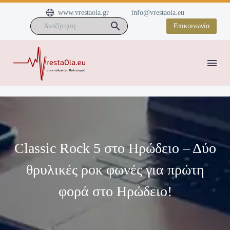


www.vrestaola.gr
info@vrestaola.eu
Επικοινωνία
Classic Rock 5 στο Ηρώδειο – Δύο
θρυλικές ροκ φωνές για πρώτη
φορά στο Ηρώδειο!