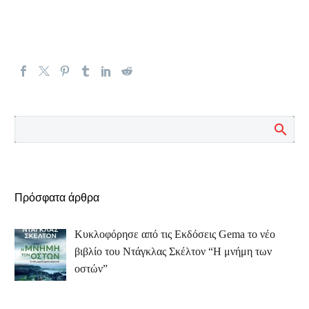
Πρόσφατα άρθρα
Κυκλοφόρησε από τις Εκδόσεις Gema το νέο
βιβλίο του Ντάγκλας Σκέλτον “Η μνήμη των
οστών”