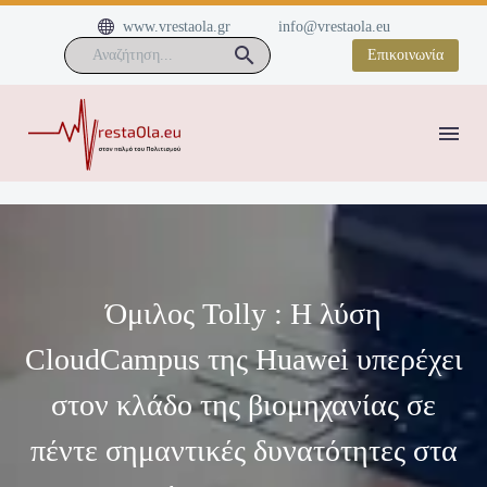


www.vrestaola.gr
info@vrestaola.eu
Επικοινωνία
Όμιλος Tolly : H λύση
CloudCampus της Huawei υπερέχει
στον κλάδο της βιομηχανίας σε
πέντε σημαντικές δυνατότητες στα