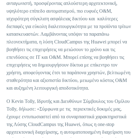
ανταγωνιστή, προσφέροντας απλούστερη αρχιτεκτονική,
υψηλότερο επίπεδο αυτοματισμού, πιο ευφυές O&M,
ισχυρότερη σύγκλιση ασφάλειας δικτύου και καλύτερες
διεπαφές για εύκολη διαλειτουργικότητα με τα προϊόντα τρίτων
κατασκευαστών. Λαμβάνοντας υπόψιν τα παραπάνω
πλεονεκτήματα, η λύση CloudCampus της Huawei μπορεί να
βοηθήσει τις επιχειρήσεις να μειώσουν το χρόνο και τις
επενδύσεις σε IT και O&M. Μπορεί επίσης να βοηθήσει τις
επιχειρήσεις να δημιουργήσουν δίκτυα με επίκεντρο τον
χρήστη, αποφεύγοντας έτσι τα παράπονα χρηστών, βελτιωμένη
σταθερότητα και αξιοπιστία δικτύου, μειωμένο κόστος O&M
και αυξημένη λειτουργική αποδοτικότητα.
Ο Kevin Tolly, Ιδρυτής και Διευθύνων Σύμβουλος του Ομίλου
Tolly, δήλωσε: «Σύμφωνα με τις περιεκτικές δοκιμές μας,
έχουμε εντυπωσιαστεί από τα συναρπαστικά χαρακτηριστικά
της Λύσης CloudCampus της Huawei, όπως η one-stop
αρχιτεκτονική διαχείρισης, η αυτοματοποιημένη διαχείριση του