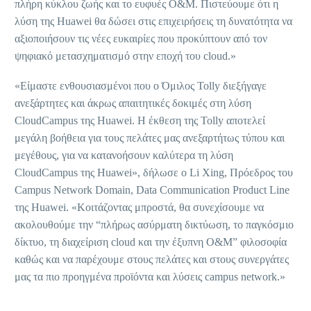
πλήρη κύκλου ζωής και το ευφυές O&M. Πιστεύουμε ότι η
λύση της Huawei θα δώσει στις επιχειρήσεις τη δυνατότητα να
αξιοποιήσουν τις νέες ευκαιρίες που προκύπτουν από τον
ψηφιακό μετασχηματισμό στην εποχή του cloud.»
«Είμαστε ενθουσιασμένοι που ο Όμιλος Tolly διεξήγαγε
ανεξάρτητες και άκρως απαιτητικές δοκιμές στη λύση
CloudCampus της Huawei. Η έκθεση της Tolly αποτελεί
μεγάλη βοήθεια για τους πελάτες μας ανεξαρτήτως τύπου και
μεγέθους, για να κατανοήσουν καλύτερα τη λύση
CloudCampus της Huawei», δήλωσε ο Li Xing, Πρόεδρος του
Campus Network Domain, Data Communication Product Line
της Huawei. «Κοιτάζοντας μπροστά, θα συνεχίσουμε να
ακολουθούμε την “πλήρως ασύρματη δικτύωση, το παγκόσμιο
δίκτυο, τη διαχείριση cloud και την έξυπνη O&M” φιλοσοφία
καθώς και να παρέχουμε στους πελάτες και στους συνεργάτες
μας τα πιο προηγμένα προϊόντα και λύσεις campus network.»