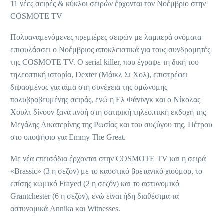
11 νέες σειρές & κύκλοι σειρών έρχονται τον Νοέμβριο στην
COSMOTE TV
Πολυαναμενόμενες πρεμιέρες σειρών με λαμπερά ονόματα
επιφυλάσσει ο Νοέμβριος αποκλειστικά για τους συνδρομητές
της COSMOTE TV. O serial killer, που έγραψε τη δική του
τηλεοπτική ιστορία, Dexter (Μάικλ Σι Χολ), επιστρέφει
διψασμένος για αίμα στη συνέχεια της ομώνυμης
πολυβραβευμένης σειράς, ενώ η Ελ Φάνινγκ και ο Νίκολας
Χουλτ δίνουν ξανά πνοή στη σατιρική τηλεοπτική εκδοχή της
Μεγάλης Αικατερίνης της Ρωσίας και του συζύγου της, Πέτρου
στο υποψήφιο για Emmy The Great.
Με νέα επεισόδια έρχονται στην COSMOTE TV και η σειρά
«Brassic» (3 η σεζόν) με το καυστικό βρετανικό χιούμορ, το
επίσης κωμικό Frayed (2 η σεζόν) και το αστυνομικό
Grantchester (6 η σεζόν), ενώ είναι ήδη διαθέσιμα τα
αστυνομικά Annika και Witnesses.