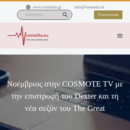


www.vrestaola.gr
info@vrestaola.eu
Επικοινωνία
Νοέμβριος στην COSMOTE TV με
την επιστροφή του Dexter και τη
νέα σεζόν του The Great