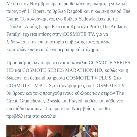
Μέσα στον Νοέμβριο πρεμιέρα θα κάνουν, ακόμα, η γαλλική
παραγωγή L’ Opera, το θρίλερ Ragdoll και η κωμική σειρά The
Game. Το πολυαναμενόμενο θρίλερ Yellowjackets με τις
Τζούλιετ Λιούις (Cape Fear) και Κριστίνα Ρίτσι (The Addams
Family) έρχεται επίσης στην COSMOTE TV, για να
ξεδιπλώσει την επική ιστορία επιβίωσης μιας ομάδας
κοριτσιών έπειτα από ένα αεροπορικό ατύχημα.
Προορισμός των σειρών είναι τα κανάλια COSMOTE SERIES
HD και COSMOTE SERIES MARATHON HD, καθώς και η
δωρεάν, on demand υπηρεσία COSMOTE TV PLUS. Στο
COSMOTE TV PLUS, οι συνδρομητές της COSMOTE TV
θα βρουν και τους προηγούμενους κύκλους των σειρών The
Great, Grantchester, Brassic και Frayed, καθώς και κάθε νέο
επεισόδιο και των 11 σειρών του Νοεμβρίου, που θα
προβάλλεται στα κανάλια.