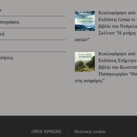
ο
Κυκλοφόρησε από 
Εκδόσεις Gema το 
ατογράφος
βιβλίο του Ντάγκλα
Σκέλτον “Η μνήμη
κή
οστών”
Κυκλοφόρησε από 
δήσεις
Εκδόσεις Επίμετρο
βιβλίο του Κωνστα
Παπαγεωργίου “Θα 
στις ανηφόρες”
ΟΡΟΙ ΧΡΗΣΗΣ
Πολιτική cookie