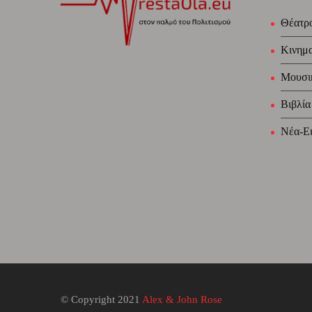
Θέατρ
Κινημ
Μουσι
Βιβλία
Νέα-Ει
© Copyright 2021
Alex & John Rose