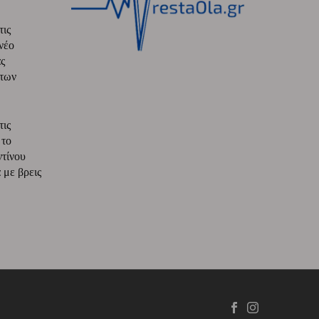
τις
νέο
ς
 των
τις
 το
ντίνου
με βρεις