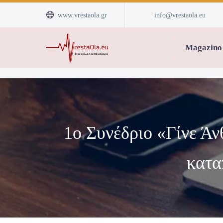


www.vrestaola.gr
info@vrestaola.eu
Magazino
1ο Συνέδριο «Γίνε Άν
κατα