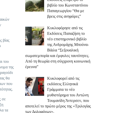
βιβλίο του Κωνσταντίνου
Παπαγεωργίου “Θα με
βρεις στις ανηφόρες”
ναικών
ν
Κυκλοφόρησε από τις
Εκδόσεις Παπαζήση το
νέο επιστημονικό βιβλίο
ς βίας
της Ανδρομάχης Μπούνα-
ύ
Βάιλα “Σεξουαλική
σωματεμπορία και έμφυλες ταυτότητες.
Από τη θεωρία στη σύγχρονη κοινωνική
αι του
έρευνα”
όνομα της
τραγούδι
τας θα
Κυκλοφορεί από τις
πων που
εκδόσεις Ελληνικά
τότητας.
Γράμματα το νέο
μυθιστόρημα του Αντώνη
ς σε
Τουμανίδη Άντερσεν, που
ξη
αποτελεί το πρώτο μέρος της «Τριλογίας
λα τα
των Δολοφόνων».