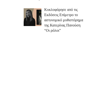
Κυκλοφόρησε από τις
Εκδόσεις Επίμετρο το
αστυνομικό μυθιστόρημα
της Κατερίνας Πανούση
“Οι ρόλοι”