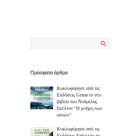
Πρόσφατα άρθρα
Κυκλοφόρησε από τις
Εκδόσεις Gema το νέο
βιβλίο του Ντάγκλας
Σκέλτον “Η μνήμη των
οστών”
Κυκλοφόρησε από τις
Εκδόσεις Επίμετρο το