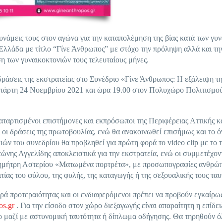
 δυνάμεις τους στον αγώνα για την καταπολέμηση της βίας κατά των γυ
Ελλάδα με τίτλο “Γίνε Άνθρωπος” με στόχο την πρόληψη αλλά και τη
ση των γυναικοκτονιών τους τελευταίους μήνες.
 δράσεις της εκστρατείας στο Συνέδριο «Γίνε Άνθρωπος: Η εξάλειψη τη
Τετάρτη 24 Νοεμβρίου 2021 και ώρα 19.00 στον Πολυχώρο Πολιτισμο
αταρτισμένοι επιστήμονες και εκπρόσωποι της Περιφέρειας Αττικής κ
αι οι δράσεις της πρωτοβουλίας, ενώ θα ανακοινωθεί επισήμως και το 
ιών του συνεδρίου θα προβληθεί για πρώτη φορά το video clip με το 
νης Αγγελίδης αποκλειστικά για την εκστρατεία, ενώ οι συμμετέχον
υ Δημήτρη Αστερίου «Ματωμένα πορτρέτα», με προσωπογραφίες ανθρώ
τίας του φύλου, της φυλής, της καταγωγής ή της σεξουαλικής τους ταυ
ά προτεραιότητας και οι ενδιαφερόμενοι πρέπει να προβούν εγκαίρω
s.gr
. Για την είσοδο στον χώρο διεξαγωγής είναι απαραίτητη η επίδει
ο μαζί με αστυνομική ταυτότητα ή δίπλωμα οδήγησης. Θα τηρηθούν ό