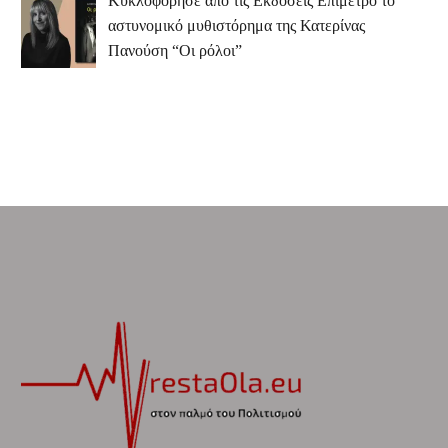
Κυκλοφόρησε από τις Εκδόσεις Επίμετρο το
αστυνομικό μυθιστόρημα της Κατερίνας
Πανούση “Οι ρόλοι”