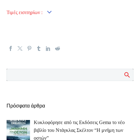
Τιμές εισιτηρίων :
Πρόσφατα άρθρα
Κυκλοφόρησε από τις Εκδόσεις Gema το νέο
βιβλίο του Ντάγκλας Σκέλτον “Η μνήμη των
οστών”