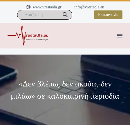


www.vrestaola.gr
info@vrestaola.eu
Επικοινωνία
«Δεν βλέπω, δεν ακούω, δεν
μιλάω» σε καλοκαιρινή περιοδία