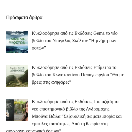
Πρόσφατα άρθρα
Κυκλοφόρησε από τις Εκδόσεις Gema το νέο
βιβλίο του Ντάγκλας Σκέλτον “Η μνήμη των
οστών”
Κυκλοφόρησε από τις Εκδόσεις Επίμετρο το
βιβλίο του Κωνσταντίνου Παπαγεωργίου “Θα με
βρεις στις ανηφόρες”
Κυκλοφόρησε από τις Εκδόσεις Παπαζήση το
νέο επιστημονικό βιβλίο της Ανδρομάχης
Μπούνα-Βάιλα “Σεξουαλική σωματεμπορία και
έμφυλες ταυτότητες. Από τη θεωρία στη
σύγχρονη κοινωνική έρευνα”