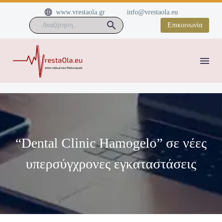


www.vrestaola.gr
info@vrestaola.eu
Επικοινωνία
“Dental Clinic Hamogelo” σε νέες
υπερσύγχρονες εγκαταστάσεις