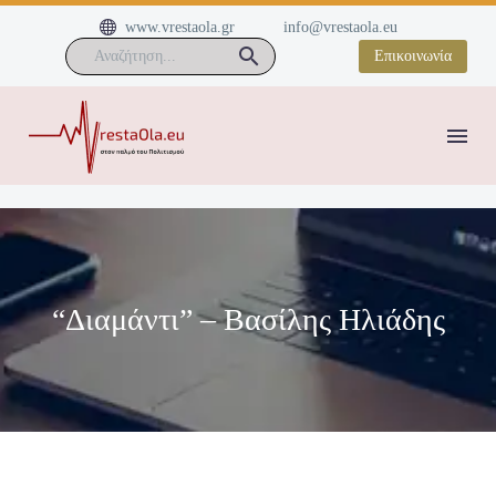


www.vrestaola.gr
info@vrestaola.eu
Επικοινωνία
“Διαμάντι” – Βασίλης Ηλιάδης