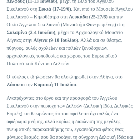
Δελφούς (11-13 Ιουνίου)
, μέχρι τη Βίλα του Άγγελου
Σικελιανού στη
Συκιά (17-19/6).
Και από το Μουσείο Άγγελου
Σικελιανού – Κηποθέατρο στη
Λευκάδα (25-27/6)
και την
Οικία Άγγελου Σικελιανού (Μοναστήρι Φανερωμένης) στη
Σαλαμίνα (2-4 Ιουλίου)
, μέχρι το Αρχαιολογικό Μουσείο
Αίγινας στην
Αίγινα (9-10 Ιουλίου)
. Αλλά και σε θέατρα,
πύργους, αυλές σχολείων και παλιών ξενοδοχείων,
αρχαιολογικές τοποθεσίες και χώρους του Ευρωπαϊκού
Πολιτιστικού Κέντρου Δελφών.
Ο κύκλος εκδηλώσεων θα ολοκληρωθεί στην Αθήνα, στο
Ζάππειο
την
Κυριακή 11 Ιουλίου
.
Ανατρέχοντας στο έργο και την προσφορά του Άγγελου
Σικελιανού στην περιοχή των Δελφών (Δελφική Ιδέα, Δελφικές
Εορτές) και θεωρώντας ότι του οφείλεται όχι απλώς ένα
αφιέρωμα μνήμης, αλλά κυρίως η διαιώνιση της μεγάλης
πνευματικής παρακαταθήκης του, εγκαινιάζεται φέτος ένας
μόνιμος θεσμός, που θα προάγει τη σύγχρονη Δελφική Ιδέα και