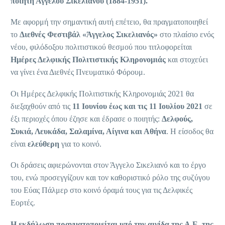
ποιητή Άγγελου Σικελιανού (1884-1951).
Mε αφορμή την σημαντική αυτή επέτειο, θα πραγματοποιηθεί
το
Διεθνές Φεστιβάλ «Άγγελος Σικελιανός»
στο πλαίσιο ενός
νέου, φιλόδοξου πολιτιστικού θεσμού που τιτλοφορείται
Ημέρες Δελφικής Πολιτιστικής Κληρονομιάς
και στοχεύει
να γίνει ένα Διεθνές Πνευματικό Φόρουμ.
Οι Ημέρες Δελφικής Πολιτιστικής Κληρονομιάς 2021 θα
διεξαχθούν από τις
11 Ιουνίου έως και τις 11 Ιουλίου 2021
σε
έξι περιοχές όπου έζησε και έδρασε ο ποιητής:
Δελφούς,
Συκιά, Λευκάδα, Σαλαμίνα, Αίγινα και Αθήνα
. H είσοδος θα
είναι
ελεύθερη
για το κοινό.
Οι δράσεις αφιερώνονται στον Άγγελο Σικελιανό και το έργο
του, ενώ προσεγγίζουν και τον καθοριστικό ρόλο της συζύγου
του Εύας Πάλμερ στο κοινό όραμά τους για τις Δελφικές
Εορτές.
Η εκδήλωση πραγματοποιείται υπό την αιγίδα της Α.Ε. της