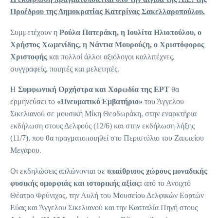
Προέδρου της Δημοκρατίας Κατερίνας Σακελλαροπούλου.
Συμμετέχουν η
Ρούλα Πατεράκη, η Ιουλίτα Ηλιοπούλου, ο
Χρήστος Χωμενίδης, η
N
άντια Μουρούζη, ο Χριστόφορος
Χριστοφής
και πολλοί άλλοι αξιόλογοι καλλιτέχνες,
συγγραφείς, ποιητές και μελετητές.
Η
Συμφωνική Ορχήστρα και Χορωδία της ΕΡΤ
θα
ερμηνεύσει το
«Πνευματικό Εμβατήριο»
του Άγγελου
Σικελιανού σε μουσική Μίκη Θεοδωράκη, στην εναρκτήρια
εκδήλωση στους Δελφούς (12/6) και στην εκδήλωση λήξης
(11/7), που θα πραγματοποιηθεί στο Περιστύλιο του Ζαππείου
Μεγάρου.
Οι εκδηλώσεις απλώνονται σε
υπαίθριους χώρους μοναδικής
φυσικής ομορφιάς και ιστορικής αξίας:
από το Ανοιχτό
Θέατρο Φρύνιχος, την Αυλή του Μουσείου Δελφικών Εορτών
Εύας και Άγγελου Σικελιανού και την Κασταλία Πηγή στους