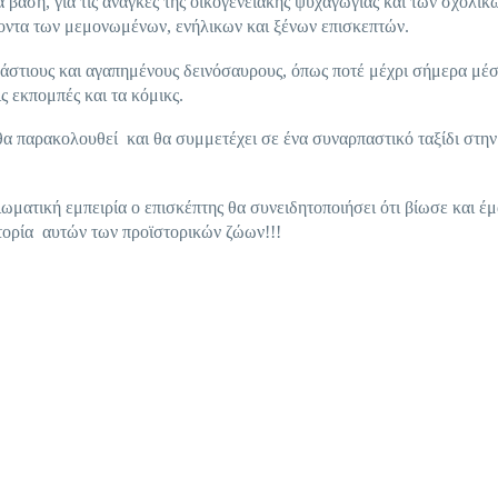
 βάση, για τις ανάγκες της οικογενειακής ψυχαγωγίας και των σχολικ
ροντα των μεμονωμένων, ενήλικων και ξένων επισκεπτών.
ράστιους και αγαπημένους δεινόσαυρους, όπως ποτέ μέχρι σήμερα μέσ
τις εκπομπές και τα κόμικς.
 θα παρακολουθεί και θα συμμετέχει σε ένα συναρπαστικό ταξίδι στην
ματική εμπειρία ο επισκέπτης θα συνειδητοποιήσει ότι βίωσε και έ
στορία αυτών των προϊστορικών ζώων!!!