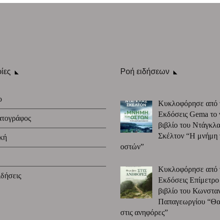
ίες
Ροή ειδήσεων
ο
Κυκλοφόρησε από 
Εκδόσεις Gema το 
ατογράφος
βιβλίο του Ντάγκλα
Σκέλτον “Η μνήμη
κή
οστών”
Κυκλοφόρησε από 
δήσεις
Εκδόσεις Επίμετρο
βιβλίο του Κωνστα
Παπαγεωργίου “Θα 
στις ανηφόρες”