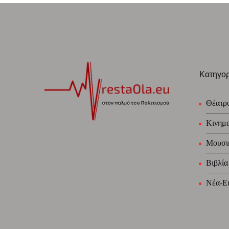
Κατηγορ
Θέατρ
Κινημ
Μουσι
Βιβλία
Νέα-Ει