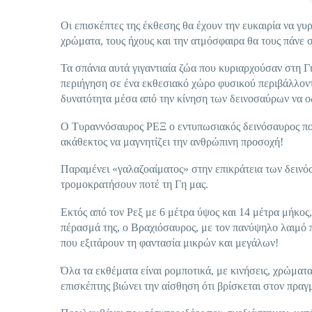
Οι επισκέπτες της έκθεσης θα έχουν την ευκαιρία να γ
χρώματα, τους ήχους και την ατμόσφαιρα θα τους πάνε
Τα σπάνια αυτά γιγαντιαία ζώα που κυριαρχούσαν στη Γ
περιήγηση σε ένα εκθεσιακό χώρο φυσικού περιβάλλοντ
δυνατότητα μέσα από την κίνηση των δεινοσαύρων να ο
Ο Τυραννόσαυρος ΡΕΞ ο εντυπωσιακός δεινόσαυρος που
ακάθεκτος να μαγνητίζει την ανθρώπινη προσοχή!
Παραμένει «γαλαζοαίματος» στην επικράτεια των δεινόσ
τρομοκρατήσουν ποτέ τη Γη μας.
Εκτός από τον Ρεξ με 6 μέτρα ύψος και 14 μέτρα μήκος
πέρασμά της, ο Βραχιόσαυρος, με τον πανύψηλο λαιμό 
που εξιτάρουν τη φαντασία μικρών και μεγάλων!
Όλα τα εκθέματα είναι ρομποτικά, με κινήσεις, χρώματ
επισκέπτης βιώνει την αίσθηση ότι βρίσκεται στον πρα