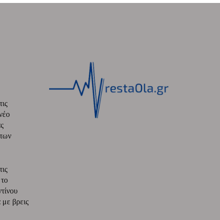
τις
νέο
ς
 των
τις
 το
ντίνου
με βρεις