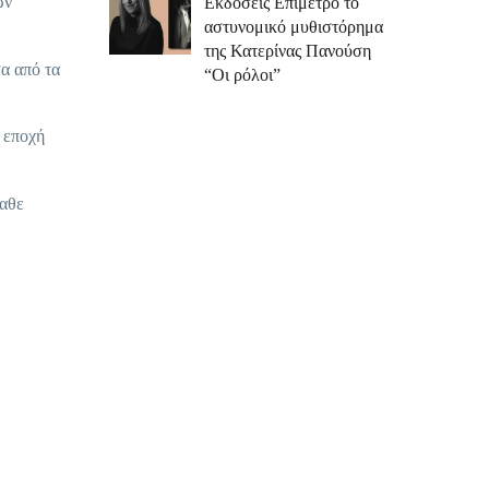
ών
Εκδόσεις Επίμετρο το
αστυνομικό μυθιστόρημα
της Κατερίνας Πανούση
α από τα
“Οι ρόλοι”
 εποχή
μαθε