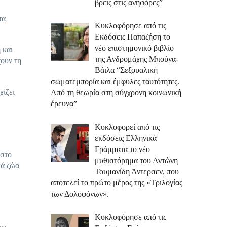
βρεις στις ανηφόρες”
τα
Κυκλοφόρησε από τις
Εκδόσεις Παπαζήση το
νέο επιστημονικό βιβλίο
 και
της Ανδρομάχης Μπούνα-
χουν τη
Βάιλα “Σεξουαλική
σωματεμπορία και έμφυλες ταυτότητες.
χίζει
Από τη θεωρία στη σύγχρονη κοινωνική
έρευνα”
Κυκλοφορεί από τις
εκδόσεις Ελληνικά
Γράμματα το νέο
 στο
μυθιστόρημα του Αντώνη
κά ζώα
Τουμανίδη Άντερσεν, που
αποτελεί το πρώτο μέρος της «Τριλογίας
των Δολοφόνων».
Κυκλοφόρησε από τις