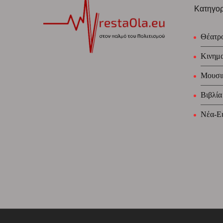
Κατηγορ
Θέατρ
Κινημ
Μουσι
Βιβλία
Νέα-Ει