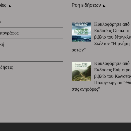
ίες
Ροή ειδήσεων
ο
Κυκλοφόρησε από 
Εκδόσεις Gema το 
ατογράφος
βιβλίο του Ντάγκλα
Σκέλτον “Η μνήμη
κή
οστών”
Κυκλοφόρησε από 
δήσεις
Εκδόσεις Επίμετρο
βιβλίο του Κωνστα
Παπαγεωργίου “Θα 
στις ανηφόρες”