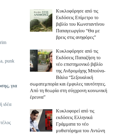
Κυκλοφόρησε από τις
Εκδόσεις Επίμετρο το
βιβλίο του Κωνσταντίνου
Παπαγεωργίου “Θα με
βρεις στις ανηφόρες”
Grim
Κυκλοφόρησε από τις
Εκδόσεις Παπαζήση το
ia, punk
νέο επιστημονικό βιβλίο
της Ανδρομάχης Μπούνα-
Βάιλα “Σεξουαλική
σωματεμπορία και έμφυλες ταυτότητες.
υσης, για
Από τη θεωρία στη σύγχρονη κοινωνική
έρευνα”
ή ιδέα
Κυκλοφορεί από τις
εκδόσεις Ελληνικά
 τέλος
Γράμματα το νέο
μυθιστόρημα του Αντώνη