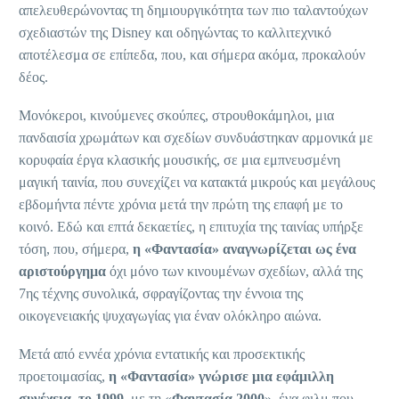
απελευθερώνοντας τη δημιουργικότητα των πιο ταλαντούχων
σχεδιαστών της Disney και οδηγώντας το καλλιτεχνικό
αποτέλεσμα σε επίπεδα, που, και σήμερα ακόμα, προκαλούν
δέος.
Μονόκεροι, κινούμενες σκούπες, στρουθοκάμηλοι, μια
πανδαισία χρωμάτων και σχεδίων συνδυάστηκαν αρμονικά με
κορυφαία έργα κλασικής μουσικής, σε μια εμπνευσμένη
μαγική ταινία, που συνεχίζει να κατακτά μικρούς και μεγάλους
εβδομήντα πέντε χρόνια μετά την πρώτη της επαφή με το
κοινό. Εδώ και επτά δεκαετίες, η επιτυχία της ταινίας υπήρξε
τόση, που, σήμερα,
η «Φαντασία» αναγνωρίζεται ως ένα
αριστούργημα
όχι μόνο των κινουμένων σχεδίων, αλλά της
7ης τέχνης συνολικά, σφραγίζοντας την έννοια της
οικογενειακής ψυχαγωγίας για έναν ολόκληρο αιώνα.
Μετά από εννέα χρόνια εντατικής και προσεκτικής
προετοιμασίας,
η «Φαντασία» γνώρισε μια εφάμιλλη
συνέχεια, το 1999
, με τη «
Φαντασία 2000
», ένα φιλμ που