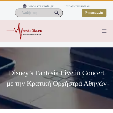


www.vrestaola.gr
info@vrestaola.eu
Επικοινωνία
Disney’s Fantasia Live in Concert
με την Κρατική Ορχήστρα Αθηνών