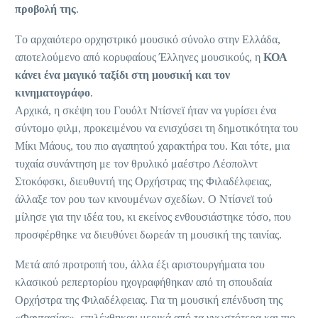
προβολή της
.
Tο αρχαιότερο ορχηστρικό μουσικό σύνολο στην Ελλάδα,
αποτελούμενο από κορυφαίους Έλληνες μουσικούς, η
ΚΟΑ
κάνει ένα μαγικό ταξίδι στη μουσική και τον
κινηματογράφο
.
Αρχικά, η σκέψη του Γουόλτ Ντίσνεϊ ήταν να γυρίσει ένα
σύντομο φιλμ, προκειμένου να ενισχύσει τη δημοτικότητα του
Μίκι Μάους, του πιο αγαπητού χαρακτήρα του. Και τότε, μια
τυχαία συνάντηση με τον θρυλικό μαέστρο Λέοπολντ
Στοκόφσκι, διευθυντή της Ορχήστρας της Φιλαδέλφειας,
άλλαξε τον ρου των κινουμένων σχεδίων. Ο Ντίσνεϊ τού
μίλησε για την ιδέα του, κι εκείνος ενθουσιάστηκε τόσο, που
προσφέρθηκε να διευθύνει δωρεάν τη μουσική της ταινίας.
Μετά από προτροπή του, άλλα έξι αριστουργήματα του
κλασικού ρεπερτορίου ηχογραφήθηκαν από τη σπουδαία
Ορχήστρα της Φιλαδέλφειας. Για τη μουσική επένδυση της
«Φαντασίας», επιλέχθηκαν μερικά από τα γνωστότερα και πιο