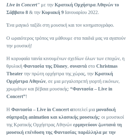
Live in Concert
”
με την
Κρατική Ορχήστρα Αθηνών το
Σάββατο 8
& την
Κυριακή 9
Ιανουαρίου 2022.
Ένα μαγικό ταξίδι στη μουσική και τον κινηματογράφο.
Ο ωραιότερος τρόπος να μάθουμε στα παιδιά μας να αγαπούν
την μουσική!
Η κορυφαία ταινία κινουμένων σχεδίων όλων των εποχών, η
θρυλική
Φαντασία της Disney
,
συναντά
στο
Christmas
Theater
την πρώτη ορχήστρα της χώρας, την
Κρατική
Ορχήστρα Αθηνών
, σε μια μεγαλοπρεπή γιορτή εικόνων,
χρωμάτων και βέβαια μουσικής:
“Φαντασία – Live in
Concert”
!
Η
Φαντασία – Live in Concert α
ποτελεί μια
μοναδική
σύμπραξη animation και κλασικής μουσικής
: οι μουσικοί
της Κρατικής Ορχήστρας Αθηνών
ερμηνεύουν ζωντανά τη
μουσική επένδυση της Φαντασίας παράλληλα με την