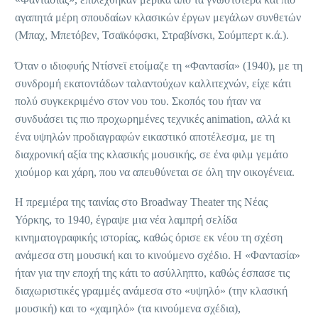
αγαπητά μέρη σπουδαίων κλασικών έργων μεγάλων συνθετών
(Μπαχ, Μπετόβεν, Τσαϊκόφσκι, Στραβίνσκι, Σούμπερτ κ.ά.).
Όταν ο ιδιοφυής Ντίσνεϊ ετοίμαζε τη «Φαντασία» (1940), με τη
συνδρομή εκατοντάδων ταλαντούχων καλλιτεχνών, είχε κάτι
πολύ συγκεκριμένο στον νου του. Σκοπός του ήταν να
συνδυάσει τις πιο προχωρημένες τεχνικές animation, αλλά κι
ένα υψηλών προδιαγραφών εικαστικό αποτέλεσμα, με τη
διαχρονική αξία της κλασικής μουσικής, σε ένα φιλμ γεμάτο
χιούμορ και χάρη, που να απευθύνεται σε όλη την οικογένεια.
Η πρεμιέρα της ταινίας στο Broadway Theater της Νέας
Υόρκης, το 1940, έγραψε μια νέα λαμπρή σελίδα
κινηματογραφικής ιστορίας, καθώς όρισε εκ νέου τη σχέση
ανάμεσα στη μουσική και το κινούμενο σχέδιο. Η «Φαντασία»
ήταν για την εποχή της κάτι το ασύλληπτο, καθώς έσπασε τις
διαχωριστικές γραμμές ανάμεσα στο «υψηλό» (την κλασική
μουσική) και το «χαμηλό» (τα κινούμενα σχέδια),