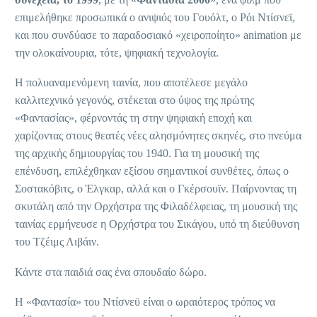
επιμελήθηκε προσωπικά ο ανιψιός του Γουόλτ, ο Ρόι Ντίσνεϊ,
και που συνδύασε το παραδοσιακό «χειροποίητο» animation με
την ολοκαίνουρια, τότε, ψηφιακή τεχνολογία.
Η πολυαναμενόμενη ταινία, που αποτέλεσε μεγάλο
καλλιτεχνικό γεγονός, στέκεται στο ύψος της πρώτης
«Φαντασίας», φέρνοντάς τη στην ψηφιακή εποχή και
χαρίζοντας στους θεατές νέες αλησμόνητες σκηνές, στο πνεύμα
της αρχικής δημιουργίας του 1940. Για τη μουσική της
επένδυση, επιλέχθηκαν εξίσου σημαντικοί συνθέτες, όπως ο
Σοστακόβιτς, ο Έλγκαρ, αλλά και ο Γκέρσουϊν. Παίρνοντας τη
σκυτάλη από την Ορχήστρα της Φιλαδέλφειας, τη μουσική της
ταινίας ερμήνευσε η Ορχήστρα του Σικάγου, υπό τη διεύθυνση
του Τζέιμς Λιβάιν.
Κάντε στα παιδιά σας ένα σπουδαίο δώρο.
Η «Φαντασία» του Ντίσνεϋ είναι ο ωραιότερος τρόπος να