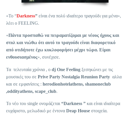
«Το “
Darkness
”
είναι ένα πολύ ιδιαίτερο τραγούδι για μένα»,
λέει ο FEELING.
«
Πάντα προσπαθώ να πειραματίζομαι με νέους ήχους και
στυλ και νιώθω ότι αυτό το τραγούδι είναι διαφορετικό
από οτιδήποτε έχω κυκλοφορήσει μέχρι τώρα. Είμαι
ενθουσιασμένος
», συνέχισε.
Τα τελευταία χρόνια , ο
dj One Feeling
ξεσηκώνει με τις
μουσικές του σε
Prive Party
Nostalgia Reunion Party
αλλα
και σε εμφανίσεις :
herodionhotelathens, shamoneclub
,oddityathens, scape_club
.
Το νέο του single ονομάζεται
“Darkness ”
και είναι ιδιαίτερα
ευχάριστο, μελωδικό με έντονα
Deap House
στοιχεία.