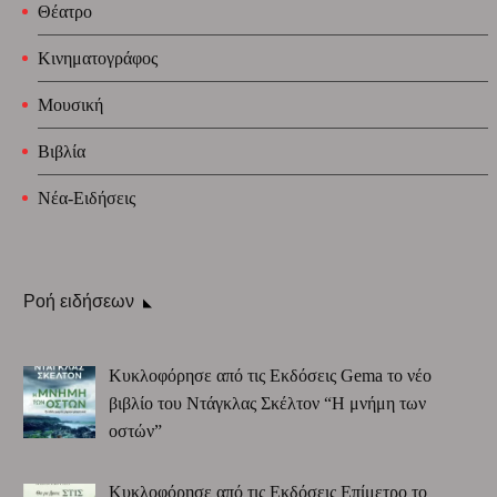
Θέατρο
Κινηματογράφος
Μουσική
Βιβλία
Νέα-Ειδήσεις
Ροή ειδήσεων
Κυκλοφόρησε από τις Εκδόσεις Gema το νέο
βιβλίο του Ντάγκλας Σκέλτον “Η μνήμη των
οστών”
Κυκλοφόρησε από τις Εκδόσεις Επίμετρο το