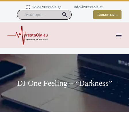


www.vrestaola.gr
info@vrestaola.eu
Επικοινωνία
DJ One Feeling – “Darkness”