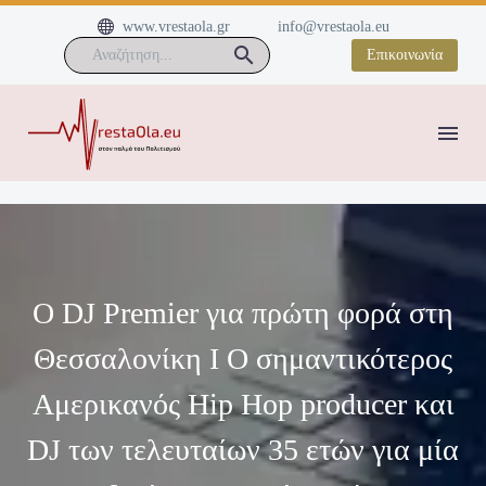


www.vrestaola.gr
info@vrestaola.eu
Επικοινωνία
Ο DJ Premier για πρώτη φορά στη
Θεσσαλονίκη Ι Ο σημαντικότερος
Αμερικανός Hip Hop producer και
DJ των τελευταίων 35 ετών για μία