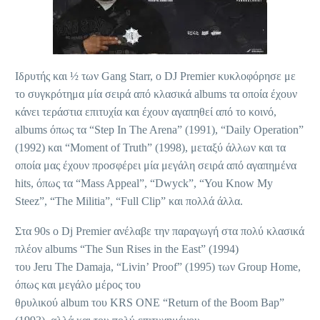
Ιδρυτής και ½ των Gang Starr, o DJ Premier κυκλοφόρησε με
το συγκρότημα μία σειρά από κλασικά albums τα οποία έχουν
κάνει τεράστια επιτυχία και έχουν αγαπηθεί από το κοινό,
albums όπως τα “Step In The Arena” (1991), “Daily Operation”
(1992) και “Moment of Truth” (1998), μεταξύ άλλων και τα
οποία μας έχουν προσφέρει μία μεγάλη σειρά από αγαπημένα
hits, όπως τα “Mass Appeal”, “Dwyck”, “You Know My
Steez”, “The Militia”, “Full Clip” και πολλά άλλα.
Στα 90s o Dj Premier ανέλαβε την παραγωγή στα πολύ κλασικά
πλέον albums “The Sun Rises in the East” (1994)
του Jeru The Damaja, “Livin’ Proof” (1995) των Group Home,
όπως και μεγάλο μέρος του
θρυλικού album του KRS ONE “Return of the Boom Bap”