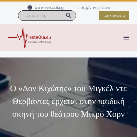


www.vrestaola.gr
info@vrestaola.eu
Επικοινωνία
Ο «Δον Κιχώτης» του Μιγκέλ ντε
Θερβάντες έρχεται στην παιδική
σκηνή του θεάτρου Μικρό Χορν