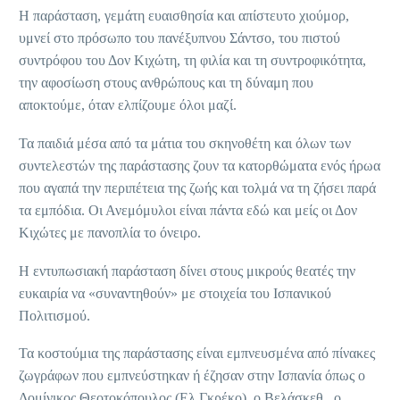
Η παράσταση, γεμάτη ευαισθησία και απίστευτο χιούμορ,
υμνεί στο πρόσωπο του πανέξυπνου Σάντσο, του πιστού
συντρόφου του Δον Κιχώτη, τη φιλία και τη συντροφικότητα,
την αφοσίωση στους ανθρώπους και τη δύναμη που
αποκτούμε, όταν ελπίζουμε όλοι μαζί.
Τα παιδιά μέσα από τα μάτια του σκηνοθέτη και όλων των
συντελεστών της παράστασης ζουν τα κατορθώματα ενός ήρωα
που αγαπά την περιπέτεια της ζωής και τολμά να τη ζήσει παρά
τα εμπόδια. Οι Ανεμόμυλοι είναι πάντα εδώ και μείς οι Δον
Κιχώτες με πανοπλία το όνειρο.
Η εντυπωσιακή παράσταση δίνει στους μικρούς θεατές την
ευκαιρία να «συναντηθούν» με στοιχεία του Ισπανικού
Πολιτισμού.
Τα κοστούμια της παράστασης είναι εμπνευσμένα από πίνακες
ζωγράφων που εμπνεύστηκαν ή έζησαν στην Ισπανία όπως ο
Δομίνικος Θεοτοκόπουλος (Ελ Γκρέκο), ο Βελάσκεθ , ο