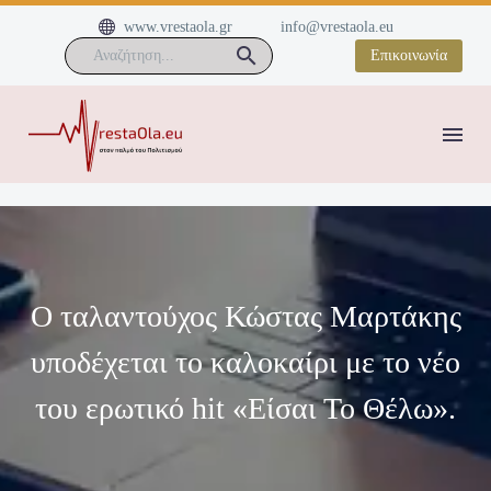


www.vrestaola.gr
info@vrestaola.eu
Επικοινωνία
Ο ταλαντούχος Κώστας Μαρτάκης
υποδέχεται το καλοκαίρι με το νέο
του ερωτικό hit «Είσαι Το Θέλω».