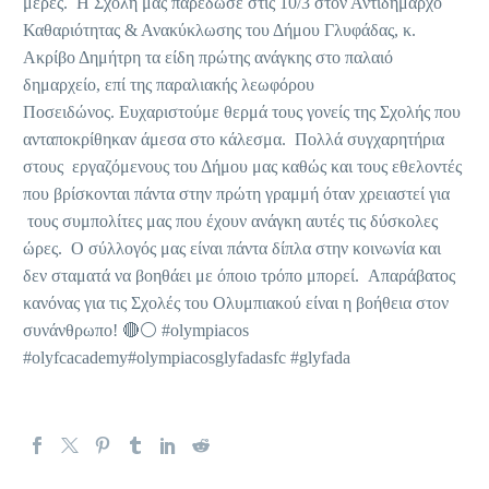
μέρες. Η Σχολή μας παρέδωσε στις 10/3 στον Αντιδήμαρχο
Καθαριότητας & Ανακύκλωσης του Δήμου Γλυφάδας, κ.
Ακρίβο Δημήτρη τα είδη πρώτης ανάγκης στο παλαιό
δημαρχείο, επί της παραλιακής λεωφόρου
Ποσειδώνος. Ευχαριστούμε θερμά τους γονείς της Σχολής που
ανταποκρίθηκαν άμεσα στο κάλεσμα. Πολλά συγχαρητήρια
στους εργαζόμενους του Δήμου μας καθώς και τους εθελοντές
που βρίσκονται πάντα στην πρώτη γραμμή όταν χρειαστεί για
τους συμπολίτες μας που έχουν ανάγκη αυτές τις δύσκολες
ώρες. Ο σύλλογός μας είναι πάντα δίπλα στην κοινωνία και
δεν σταματά να βοηθάει με όποιο τρόπο μπορεί. Απαράβατος
κανόνας για τις Σχολές του Ολυμπιακού είναι η βοήθεια στον
συνάνθρωπο! 🔴⚪ #olympiacos
#olyfcacademy#olympiacosglyfadasfc #glyfada