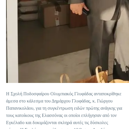
Η Σχολή Ποδοσφαίρου Ολυμπιακός Γλυφάδας ανταποκρίθηκε
άμεσα στο κάλεσμα του Δημάρχου Γλυφάδας, κ. Γιώργου
Παπανικολάου, για τη συγκέντρωση ειδών πρώτης ανάγκης για
τους κατοίκους της Ελασσόνας οι οποίοι επλήγησαν από τον
Εγκέλαδο και δοκιμάζονται σκληρά αυτές τις δύσκολες