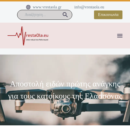


www.vrestaola.gr
info@vrestaola.eu
Επικοινωνία
Αποστολή ειδών πρώτης ανάγκης
για τους κατοίκους της Ελασσόνας