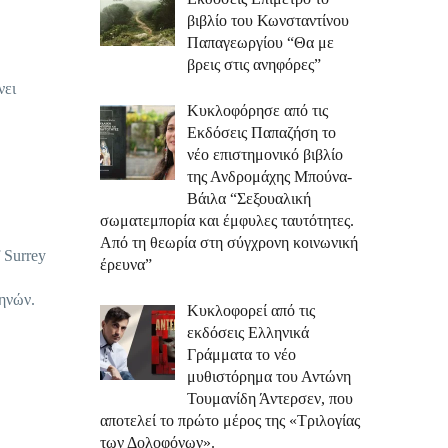
βιβλίο του Κωνσταντίνου
Παπαγεωργίου “Θα με
βρεις στις ανηφόρες”
νει
Κυκλοφόρησε από τις
Εκδόσεις Παπαζήση το
νέο επιστημονικό βιβλίο
της Ανδρομάχης Μπούνα-
Βάιλα “Σεξουαλική
σωματεμπορία και έμφυλες ταυτότητες.
Από τη θεωρία στη σύγχρονη κοινωνική
 Surrey
έρευνα”
ηνών.
Κυκλοφορεί από τις
εκδόσεις Ελληνικά
Γράμματα το νέο
μυθιστόρημα του Αντώνη
Τουμανίδη Άντερσεν, που
αποτελεί το πρώτο μέρος της «Τριλογίας
των Δολοφόνων».