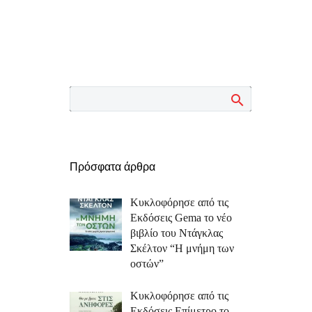
Πρόσφατα άρθρα
Κυκλοφόρησε από τις
Εκδόσεις Gema το νέο
βιβλίο του Ντάγκλας
Σκέλτον “Η μνήμη των
οστών”
Κυκλοφόρησε από τις
Εκδόσεις Επίμετρο το