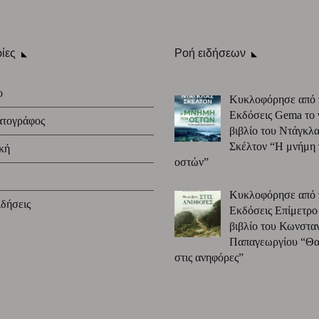
ίες
Ροή ειδήσεων
ο
Κυκλοφόρησε από 
Εκδόσεις Gema το 
ατογράφος
βιβλίο του Ντάγκλα
Σκέλτον “Η μνήμη
κή
οστών”
Κυκλοφόρησε από 
δήσεις
Εκδόσεις Επίμετρο
βιβλίο του Κωνστα
Παπαγεωργίου “Θα 
στις ανηφόρες”