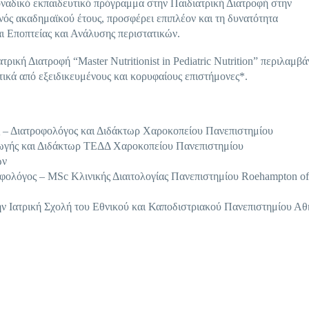
το μοναδικό εκπαιδευτικό πρόγραμμα στην Παιδιατρική Διατροφή στην
νός ακαδημαϊκού έτους, προσφέρει επιπλέον και τη δυνατότητα
ι Εποπτείας και Ανάλυσης περιστατικών.
κή Διατροφή “Master Nutritionist in Pediatric Nutrition” περιλαμβά
στικά από εξειδικευμένους και κορυφαίους επιστήμονες*.
ς – Διατροφολόγος και Διδάκτωρ Χαροκοπείου Πανεπιστημίου
γωγής και Διδάκτωρ ΤΕΔΔ Χαροκοπείου Πανεπιστημίου
ών
φολόγος – MSc Κλινικής Διαιτολογίας Πανεπιστημίου Roehampton of
 Ιατρική Σχολή του Εθνικού και Καποδιστριακού Πανεπιστημίου Αθ