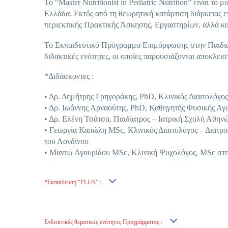
Το “Master Nutritionist in Pediatric Nutrition” είναι 
Ελλάδα. Εκτός από τη θεωρητική κατάρτιση διάρκειας ε
περιεκτικής Πρακτικής Άσκησης, Εργαστηρίων, αλλά κα
Το Εκπαιδευτικό Πρόγραμμα Επιμόρφωσης στην Παιδιατρι
διδακτικές ενότητες, οι οποίες παρουσιάζονται αποκλει
*Διδάσκοντες :
• Δρ. Δημήτρης Γρηγοράκης, PhD, Κλινικός Διαιτολόγο
• Δρ. Ιωάννης Αρναούτης, PhD, Καθηγητής Φυσικής Α
• Δρ. Ελένη Τσάτσα, Παιδίατρος – Ιατρική Σχολή Αθην
• Γεωργία Καπώλη MSc, Κλινικός Διαιτολόγος – Διατρο
του Λονδίνου
• Μαντώ Αγουρίδου MSc, Κλινική Ψυχολόγος, MSc στην
*Εκπαίδευση “PLUS” :
Ενδεικτικές θεματικές ενότητες Προγράμματος :