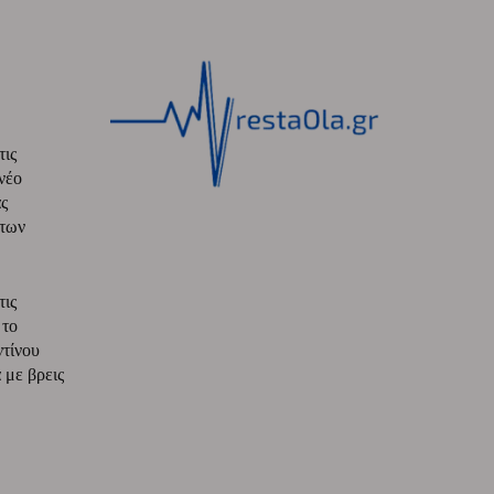
τις
νέο
ς
 των
τις
 το
ντίνου
με βρεις