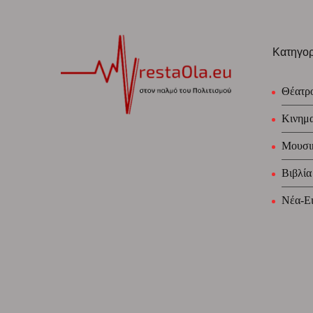
Κατηγορ
Θέατρ
Κινημ
Μουσι
Βιβλία
Νέα-Ει