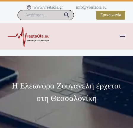


www.vrestaola.gr
info@vrestaola.eu
Επικοινωνία
Η Ελεωνόρα Ζουγανέλη έρχεται
στη Θεσσαλονίκη