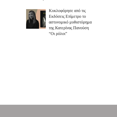
Κυκλοφόρησε από τις
Εκδόσεις Επίμετρο το
αστυνομικό μυθιστόρημα
της Κατερίνας Πανούση
“Οι ρόλοι”