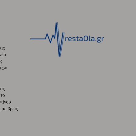
τις
νέο
ς
 των
τις
 το
ντίνου
με βρεις