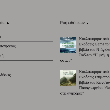
ίες
Ροή ειδήσεων
ο
Κυκλοφόρησε από 
Εκδόσεις Gema το 
ατογράφος
βιβλίο του Ντάγκλα
Σκέλτον “Η μνήμη
κή
οστών”
Κυκλοφόρησε από 
δήσεις
Εκδόσεις Επίμετρο
βιβλίο του Κωνστα
Παπαγεωργίου “Θα 
στις ανηφόρες”