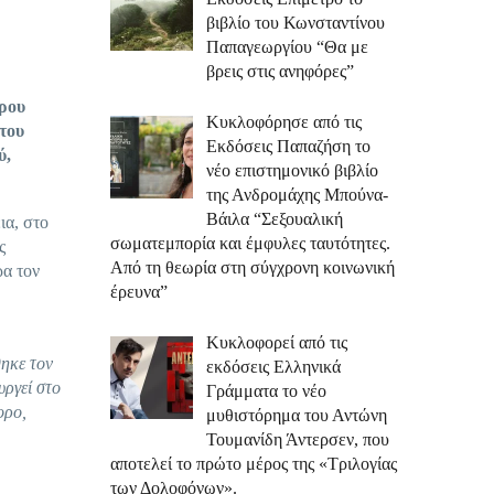
βιβλίο του Κωνσταντίνου
Παπαγεωργίου “Θα με
βρεις στις ανηφόρες”
ρου
Κυκλοφόρησε από τις
του
Εκδόσεις Παπαζήση το
ύ,
νέο επιστημονικό βιβλίο
της Ανδρομάχης Μπούνα-
Βάιλα “Σεξουαλική
ια, στο
σωματεμπορία και έμφυλες ταυτότητες.
ς
Από τη θεωρία στη σύγχρονη κοινωνική
ρα τον
έρευνα”
Κυκλοφορεί από τις
θηκε τον
εκδόσεις Ελληνικά
υργεί στο
Γράμματα το νέο
ορο,
μυθιστόρημα του Αντώνη
Τουμανίδη Άντερσεν, που
αποτελεί το πρώτο μέρος της «Τριλογίας
των Δολοφόνων».