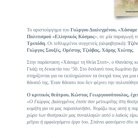
Το αριστούργημα του
Γιώργου Διαλεγμένου, «Χάσαμε
Πολιτισμού «Ελληνικός Κόσμος
», σε μία παραγωγή τ
Τριπόδη
. Οι τεθλιμμένοι συγγενείς (αλφαβητικά):
Τζέν
Γιώργος Σουξές, Ορέστης Τζιόβας, Χάρης Χιώτης
.
Στην παράσταση «Χάσαμε τη Θεία Στοπ», ο Θανάσης και 
Γκάζι τη δεκαετία του ‘50. Στο διπλανό τους δωμάτιο β
στηρίζονται για να εκπληρώσουν τα όνειρά τους για μια
θάνατό της. Έναν θάνατο που δεν φέρνει την πολυπόθητη
Ο κριτικός θεάτρου, Κώστας Γεωργουσόπουλος, έχει
«Ο Γιώργος Διαλεγμένος έπεσε σαν μετεωρίτης στη θεατ
κομήτη για να μας παραπλανήσει. Νομίζω πως αυτή η παρ
χώρο των θεατρικών μας συναλλαγών αυτό ο λαϊκός είρω
μέτριο ή αμφιλεγόμενο έργο του. Σπάνιο φαινόμενο στο 