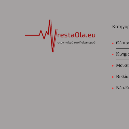
Κατηγορ
Θέατρ
Κινημ
Μουσι
Βιβλία
Νέα-Ει