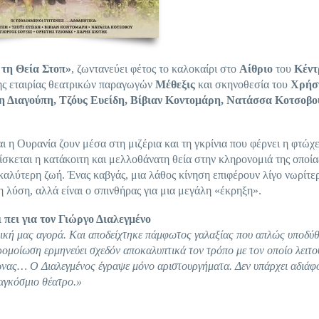
 τη Θεία Στοπ»
, ζωντανεύει φέτος το καλοκαίρι στο
Αίθριο
του
Κέντ
ης εταιρίας θεατρικών παραγωγών
Μέθεξις
και σκηνοθεσία του
Χρήσ
η Διαγούπη, Τζόυς Ευείδη, Βίβιαν Κοντομάρη, Νατάσσα Κοτσοβο
η Ουρανία ζουν μέσα στη μιζέρια και τη γκρίνια που φέρνει η φτώχε
ρίσκεται η κατάκοιτη και μελλοθάνατη θεία στην κληρονομιά της οποία
 καλύτερη ζωή. Ένας καβγάς, μια λάθος κίνηση επιφέρουν λίγο νωρίτε
 λύση, αλλά είναι ο σπινθήρας για μια μεγάλη «έκρηξη».
 πει για τον Γιώργο Διαλεγμένο
ρική μας αγορά. Και αποδείχτηκε πάμφωτος γαλαξίας που απλώς υποδύ
ομοίωση ερμηνεύει σχεδόν αποκαλυπτικά τον τρόπο με τον οποίο λειτο
νας… Ο Διαλεγμένος έγραψε μόνο αριστουργήματα. Δεν υπάρχει αδιάφ
παγκόσμιο θέατρο.»