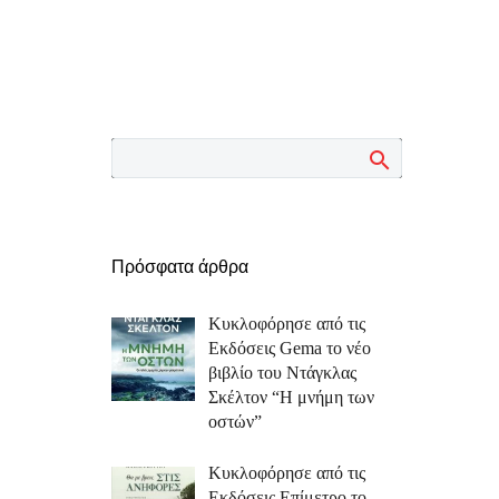
Πρόσφατα άρθρα
Κυκλοφόρησε από τις
Εκδόσεις Gema το νέο
βιβλίο του Ντάγκλας
Σκέλτον “Η μνήμη των
οστών”
Κυκλοφόρησε από τις
Εκδόσεις Επίμετρο το