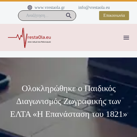


www.vrestaola.gr
info@vrestaola.eu
Επικοινωνία
Ολοκληρώθηκε ο Παιδικός
Διαγωνισμός Ζωγραφικής των
ΕΛΤΑ «Η Επανάσταση του 1821»