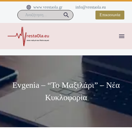


www.vrestaola.gr
info@vrestaola.eu
Επικοινωνία
Evgenia – “Το Μαξιλάρι” – Νέα
Κυκλοφορία