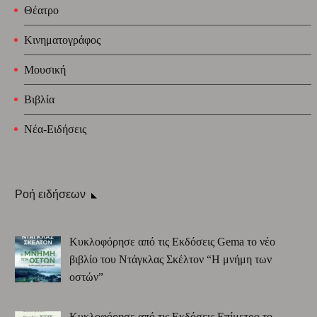
Θέατρο
Κινηματογράφος
Μουσική
Βιβλία
Νέα-Ειδήσεις
Ροή ειδήσεων
Κυκλοφόρησε από τις Εκδόσεις Gema το νέο
βιβλίο του Ντάγκλας Σκέλτον “Η μνήμη των
οστών”
Κυκλοφόρησε από τις Εκδόσεις Επίμετρο το