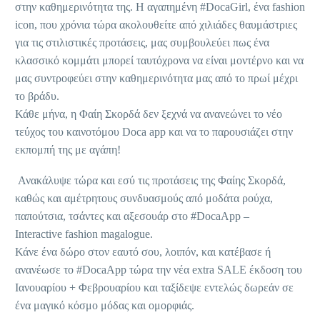
στην καθημερινότητα της. Η αγαπημένη #DocaGirl, ένα fashion
icon, που χρόνια τώρα ακολουθείτε από χιλιάδες θαυμάστριες
για τις στιλιστικές προτάσεις, μας συμβουλεύει πως ένα
κλασσικό κομμάτι μπορεί ταυτόχρονα να είναι μοντέρνο και να
μας συντροφεύει στην καθημερινότητα μας από το πρωί μέχρι
το βράδυ.
Κάθε μήνα, η Φαίη Σκορδά δεν ξεχνά να ανανεώνει το νέο
τεύχος του καινοτόμου Doca app και να το παρουσιάζει στην
εκπομπή της με αγάπη!
Ανακάλυψε τώρα και εσύ τις προτάσεις της Φαίης Σκορδά,
καθώς και αμέτρητους συνδυασμούς από μοδάτα ρούχα,
παπούτσια, τσάντες και αξεσουάρ στο #DocaApp –
Interactive fashion magalogue.
Κάνε ένα δώρο στον εαυτό σου, λοιπόν, και κατέβασε ή
ανανέωσε το #DocaApp τώρα την νέα extra SALE έκδοση του
Ιανουαρίου + Φεβρουαρίου και ταξίδεψε εντελώς δωρεάν σε
ένα μαγικό κόσμο μόδας και ομορφιάς.