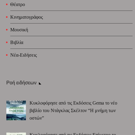
Θέατρο
Κινηματογράφος
Μουσική
Βιβλία
Νέα-Ειδήσεις
Ροή ειδήσεων
Κυκλοφόρησε από τις Εκδόσεις Gema το νέο
βιβλίο του Ντάγκλας Σκέλτον “Η μνήμη των
οστών”
Κυκλοφόρησε από τις Εκδόσεις Επίμετρο το