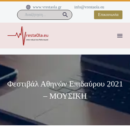


www.vrestaola.gr
info@vrestaola.eu
Επικοινωνία
Φεστιβάλ Αθηνών Επιδαύρου 2021
– ΜΟΥΣΙΚΗ