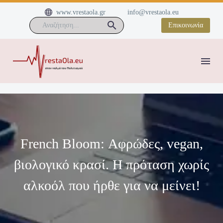


www.vrestaola.gr
info@vrestaola.eu
Επικοινωνία
French Bloom: Αφρώδες, vegan,
βιολογικό κρασί. Η πρόταση χωρίς
αλκοόλ που ήρθε για να μείνει!